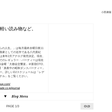
小西康陽・
軽い読み物など。
からの人生。」は毎月最終水曜日夜11
曲家としての近作である八代亜紀
は来年2月アナログ発売決定。現在、
でのレギュラー・パーティーは現在
1金曜「大都会交響楽」＠新宿OTO、
曜「真夜中の昭和ダンスパーティー」
ー。詳しいDJスケジュールは「レデ
ナル」をご覧ください。
oup.com/
de.co.jp/journal
PAGE 1/3