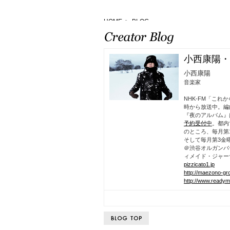
HOME
>
BLOG
小西康陽・
小西康陽
音楽家
NHK-FM「これ
時から放送中。編
『夜のアルバム』
予約受付中
。都内
のところ、毎月第
そして毎月第3金
＠渋谷オルガンバ
ィメイド・ジャー
pizzicato1.jp
http://maezono-gr
http://www.readyma