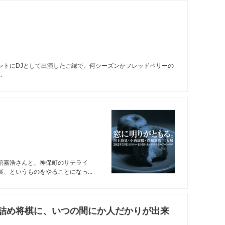
ントにDJとして出演したご縁で、何シーズンかフレッドペリーの
.
舘嘉浩さんと、神保町のサテライ
、というものをやることになっ...
詰め将棋に、いつの間にか人だかりが出来