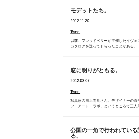
モデットたち。
2012.11.20
Tweet
以前、フレッドペリーが主催したイヴェ
カタログを送ってもらったことがある。..
窓に明りがともる。
2012.03.07
Tweet
写真家の川上尚見さん、デザイナーの真
ツ・アート・ラボ、というところで三人展
公園の一角で行われている
る。