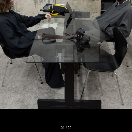
01
/
20