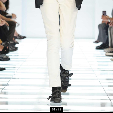
01
/
79