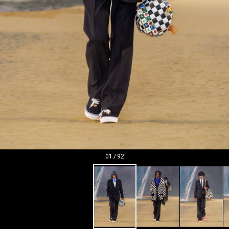
01
/
92