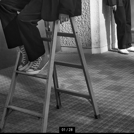
01
/
28