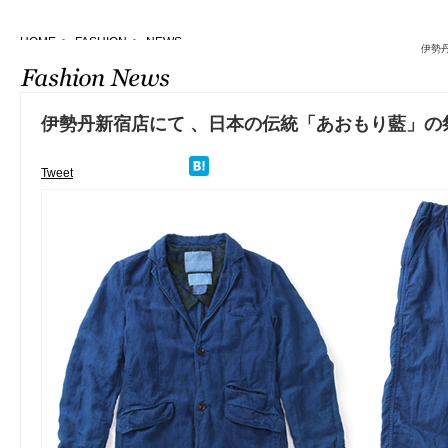
HOME
>
FASHION
>
NEWS
伊勢丹
伊勢丹新宿店にて 、日本の伝統「あおもり藍」の
Tweet