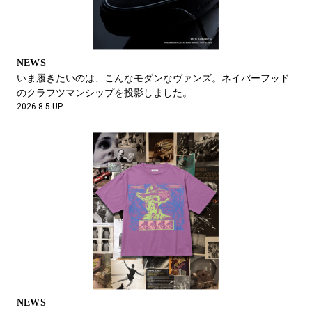
NEATデザイナー・西野大士と行く、IQOSストア 心斎橋の特別
な夜。
2026.6.26 UP
NEWS
いま履きたいのは、こんなモダンなヴァンズ。ネイバーフッド
のクラフツマンシップを投影しました。
2026.8.5 UP
FEATURE
金子恵治とイタリア。25年の時を経てみる、現地の“いま”。
第1回：装う国、イタリア。
2026.6.26 UP
NEWS