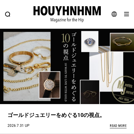
NEWS
FEATURE
BLOG
SNAP
Commune H
ヒップなファッション、カルチャー、ライフスタイルWEBマガジン
JA
EN
#注目のタグ
#SHOPPING ADDICT
#憧れの逸品
#ESSENTIAL DESIGNS
#古着サミット
#NEW VINTAGE
#マイナーグッド図鑑
#路地裏てぃーん。
#MONTHLY JOURNAL
#GH 銘品の所以
#フイナムのYouTube
ゴールドジュエリーをめぐる10の視点。
#Commune H
#FOCUS IT
#AH.H
#ととけん
#FASHION
#MUSIC
#MOVIE
READ MORE
2026.7.31 UP