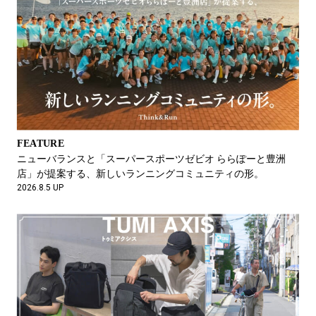
NEWS
フイナムゆかりの16人の個人商店が大集合！ 夏の極私的マーケ
ット in MIYASHITA PARKを4日間限定で開催します。
2026.7.8 UP
FEATURE
ニューバランスと「スーパースポーツゼビオ ららぽーと豊洲
店」が提案する、新しいランニングコミュニティの形。
2026.8.5 UP
FEATURE
暑い夏を楽しむ、パタゴニアの天然素材。
Vol.1 凜太郎（モデル）