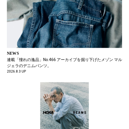
FEATURE
片桐一家が、新生・池袋PARCOで気になったもの。
2026.6.5 UP
NEWS
連載「憧れの逸品」No.466 アーカイブを掘り下げたメゾン マル
ジェラのデニムパンツ。
2026.8.3 UP
NEWS
じめっと蒸し暑い夏を快適に過ごす相棒に、リベレイダースの
新作を。
2026.6.3 UP