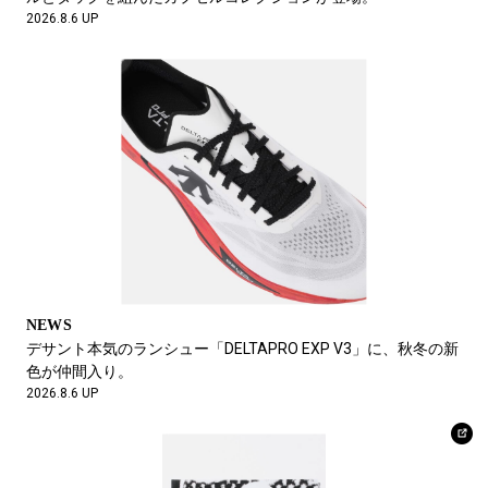
2026.8.6 UP
子どもが乗ってるからって何？
猿渡大輔
グラフィックデザイナー
2026.8.2 UP
山田五郎さん
NEWS
服だけでなく家だって育てられる。BESSの家で見た、経年愉
フイナム編集部
化。
2026.7.17 UP
2026.7.31 UP
NEWS
デサント本気のランシュー「DELTAPRO EXP V3」に、秋冬の新
シルバーアクセ（Ray Adakai）
色が仲間入り。
竹内利充
2026.8.6 UP
Take Product ディレクター
2026.7.31 UP