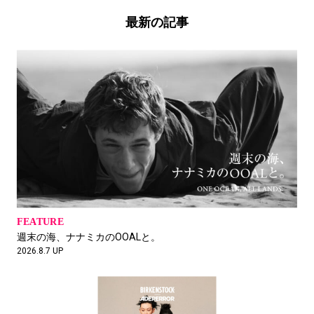
最新の記事
ワールドカップロス。
フイナム編集部
2026.8.7 UP
最近買ったもの「J.M. WESTON」
名村恒毅
ITONAM Inc.代表取締役
FEATURE
FEATURE
週末の海、ナナミカのOOALと。
週末の海、ナナミカのOOALと。
2026.8.7 UP
2026.8.7 UP
2026.8.7 UP
深夜便でタイ行くよ
松井智則