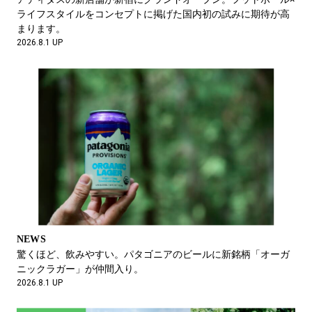
ライフスタイルをコンセプトに掲げた国内初の試みに期待が高
まります。
2026.8.1 UP
NEWS
世界最高峰のブレイキンイベントが関西で初開催。 「FUJIFILM
instax™ Undisputed 京都」での熱いバトルに注目を。
2026.5.21 UP
NEWS
驚くほど、飲みやすい。パタゴニアのビールに新銘柄「オーガ
ニックラガー」が仲間入り。
2026.8.1 UP