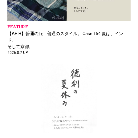
蔡 俊行
フイナム発行人
2026.8.6 UP
FEATURE
FEATURE
【AH.H】普通の服、普通のスタイル。 Case 154 夏は、イン
トゥミアクシス、時代の先を行くバッグを3人はどう持つ？
「ちいかわ」の映画を観た感想 ※ネタバレ
ド。
2026.8.5 UP
無
そして京都。
名村恒毅
2026.8.7 UP
ITONAM Inc.代表取締役
2026.8.6 UP
サンプルセールで散財後、会食
松井智則
PR01. 代表
2026.8.6 UP
FEATURE
軽井沢通信 -二拠点生活への道（2）-
江川之雲がこよなく愛する、スケートと自転車と新しいOakley