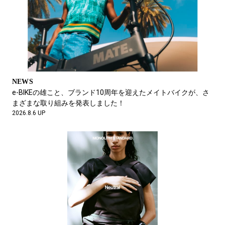
息子を親友に預けて下北沢で散財
松井智則
PR01. 代表
FEATURE
機能素材で夏はもっと自由になる。
2026.8.4 UP
Vol.1 5People, 5Style.
2026.7.23 UP
テクノロジーにおいてけぼりの日本
NEWS
e-BIKEの雄こと、ブランド10周年を迎えたメイトバイクが、さ
蔡 俊行
まざまな取り組みを発表しました！
フイナム発行人
2026.8.6 UP
2026.8.3 UP
次の次サウジW杯のスタジアムがやばすぎる
テガキ
$HOW5 (#テガキ)
2026.8.3 UP
FEATURE
雨後のシークエンス。踊ってばかりの国 下津光史とドルセー K.