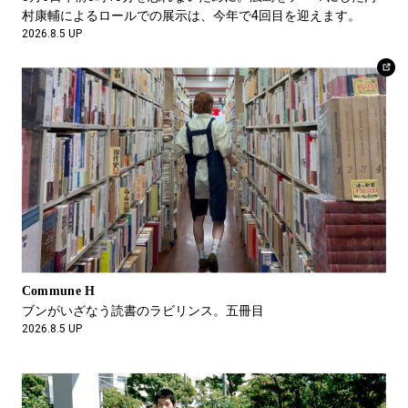
村康輔によるロールでの展示は、今年で4回目を迎えます。
2026.8.5 UP
NEWS
「キャノピーbyヒルトン沖縄宮古島リゾート」堂々開業。ヒル
トン・アメックスカードならではのお得な特典で、ホテルステ
イをより有意義に！
2026.6.30 UP
Commune H
ブンがいざなう読書のラビリンス。五冊目
2026.8.5 UP