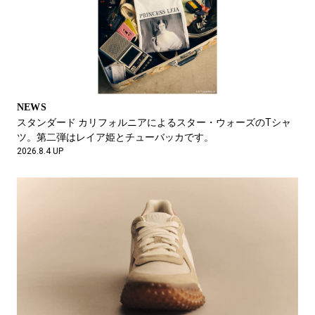
FEATURE
夏の風物詩 シイラを狙って。相模湾を駆け巡るフイナム フィッ
シング クラブ。
2026.6.9 UP
NEWS
スタンダード カリフォルニアによるスター・ウォーズのTシャ
ツ。第二弾はレイア姫とチューバッカです。
2026.8.4 UP
NEWS
【FOCUS IT.】レコード工場で語る音楽と洋服。
2026.6.6 UP