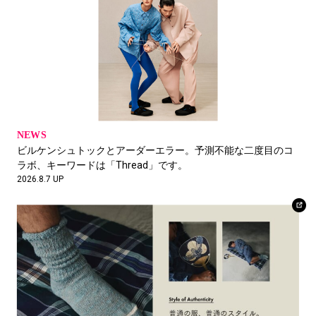
PR01. 代表
2026.8.7 UP
OUT OF MUSEUMに行こう。
小牟田 亮
フイナム編集長
NEWS
FEATURE
ビルケンシュトックとアーダーエラー。予測不能な二度目のコ
ニューバランスと「スーパースポーツゼビオ ららぽーと豊洲
2026.8.6 UP
ラボ、キーワードは「Thread」です。
店」が提案する、新しいランニングコミュニティの形。
2026.8.7 UP
2026.8.5 UP
iPhoneが充電できない
海瀬亮
urself / NICATA ディレクター
2026.8.6 UP
羽田駐車場の怪