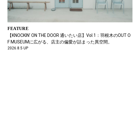
2026.7.15 UP
FEATURE
【KNOCKIN’ ON THE DOOR 通いたい店】Vol.1：羽根木のOUT O
F MUSEUMに広がる、店主の偏愛が詰まった異空間。
2026.8.5 UP
FEATURE
暑い夏を楽しむ、パタゴニアの天然素材。Vol.2 渡邉 剛（モデ
ル）
2026.7.13 UP