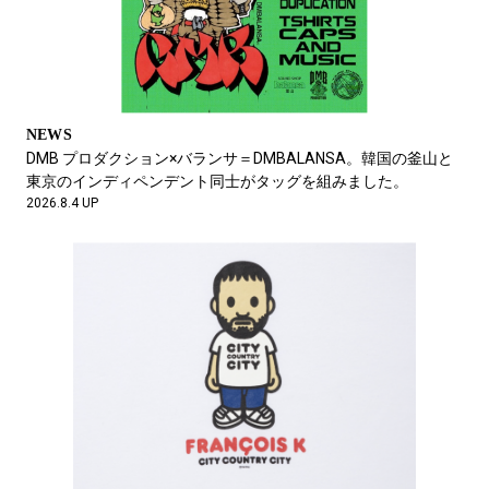
FEATURE
普通なんだけど、妙に気になる。ムーンスターが考える“大
人”なスニーカー。
2026.6.19 UP
NEWS
DMB プロダクション×バランサ＝DMBALANSA。韓国の釜山と
東京のインディペンデント同士がタッグを組みました。
2026.8.4 UP
NEWS
【FOCUS IT.】平野海祝など世界中のトップライダーがニセコに
集結。順位を競わないイベント「スウォッチ ナインズ」って？
2026.6.18 UP