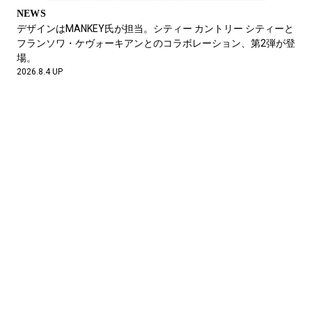
NEWS
デザインはMANKEY氏が担当。シティー カントリー シティーと
フランソワ・ケヴォーキアンとのコラボレーション、第2弾が登
場。
2026.8.4 UP
NEWS
【FOCUS IT.】街でも山でも、自分の“今ここ”で履く。キックス
ラボ限定で展開されるキーンのシューズについて語る3組の話か
ら、その魅力に迫ります。
2026.6.13 UP