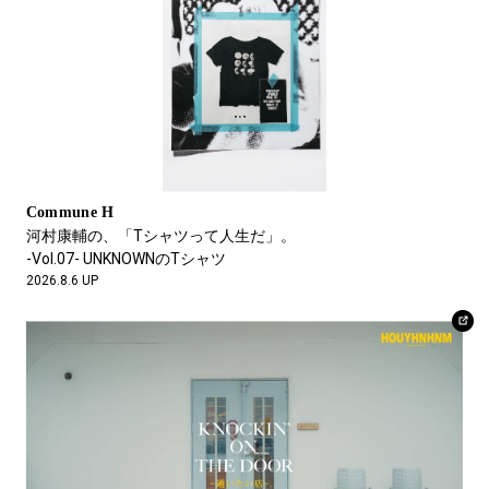
戸越銀座、名店中華の担々麺と「うるせぇ
よ、喋んな」の破壊力
名村恒毅
FEATURE
ITONAM Inc.代表取締役
夏の逃避行は、アグとともに。
2026.7.31 UP
2026.7.16 UP
Commune H
河村康輔の、「Tシャツって人生だ」。
-Vol.07- UNKNOWNのTシャツ
2026.8.6 UP
FEATURE
大橋高歩がフォルボットのサップに乗って湖上で感じたこと。