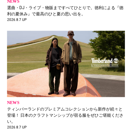
渋井勇一
NEWS
Meta。
RASSLIN'&CO.代表 / Mountain Martial Artsディレク
選曲・DJ・ライブ・物販まですべてひとりで。徳利による『徳
2026.8.1 UP
ター
利の夏休み』で最高のひと夏の思い出を。
2026.8.7 UP
2026.8.5 UP
この光沢でコットン100%？な白シャツ
名村恒毅
ITONAM Inc.代表取締役
2026.8.5 UP
おもしろい【世界の金持ちがJリーグを買う
日？】人間も組織も古くなる前に リインベン
FEATURE
ション。
長崎と岩手を繋ぐ架け橋。陶磁器デザイナー・阿部薫太郎が手
テガキ
NEWS
がける波佐見焼の専門店。
$HOW5 (#テガキ)
ティンバーランドのプレミアムコレクションから新作が続々と
2026.7.28 UP
2026.8.5 UP
登場！ 日本のクラフトマンシップが宿る服をぜひご堪能くださ
い。
2026.8.7 UP
砧公園行ってミナペルフォネン見てから