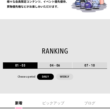
RANKING
01 - 03
04 - 06
07 - 10
Choose a period
DAILY
WEEKLY
switch with swipe
新着
ピックアップ
ブログ