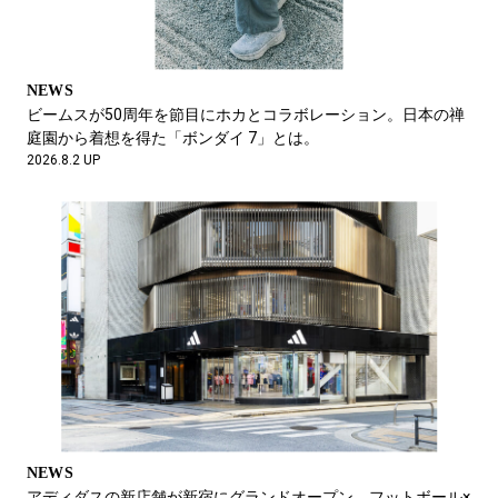
NEWS
ビームスが50周年を節目にホカとコラボレーション。日本の禅
庭園から着想を得た「ボンダイ 7」とは。
2026.8.2 UP
NEWS
連載【アティテュのバッグと過ごす、あの人の仕事と生活】Vo
l.4 伊藤 梓
2026.5.22 UP
NEWS
アディダスの新店舗が新宿にグランドオープン。フットボール×