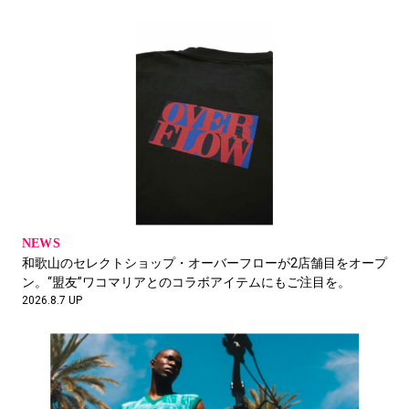
松井智則
PR01. 代表
2026.8.5 UP
ひとり〈消費生活〉169日目〜174日目
高山かおり
FEATURE
Magazine isn’t dead. 主宰／ライター
古着と釣りと食の旅。タイを2泊3日で遊び倒す。
2026.7.24 UP
2026.8.4 UP
NEWS
和歌山のセレクトショップ・オーバーフローが2店舗目をオープ
CREATIVE DIRECTORという商標
ン。“盟友”ワコマリアとのコラボアイテムにもご注目を。
2026.8.7 UP
名村恒毅
ITONAM Inc.代表取締役
2026.8.4 UP