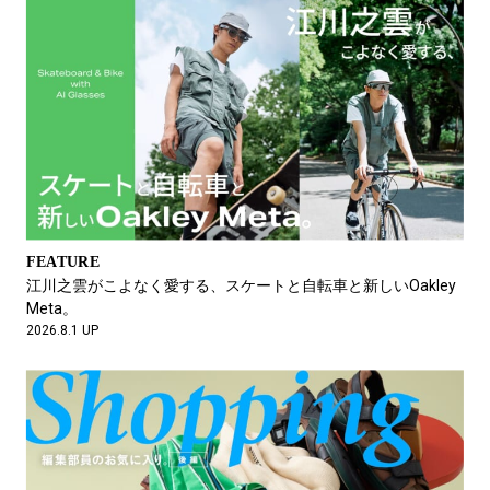
FEATURE
マーガレット・ハウエルを着るひと。黒田大輔と菅原小春。
2026.5.21 UP
FEATURE
江川之雲がこよなく愛する、スケートと自転車と新しいOakley
Meta。
2026.8.1 UP
NEWS
リベレイダースとニューエラが初コラボ！ 飽きのこないクラシ
ックな仕上がりです。
2026.5.19 UP