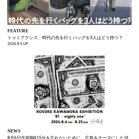
2026.7.7 UP
FEATURE
トゥミアクシス、時代の先を行くバッグを3人はどう持つ？
2026.8.5 UP
NEWS
カモ柄のG-SHOCKで腕元にアクセントを。ひときわストリート
なムードを放つ新作がチックタックにて発売中です。
2026.7.3 UP
NEWS
8月6日午前8時15分を忘れないために。広島をテーマにした河