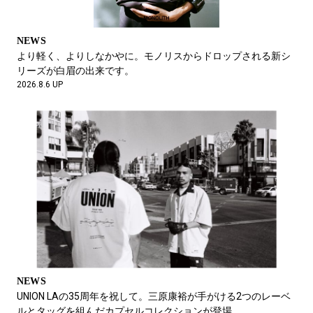
ニューバランス履いていた あのカリスマ名将
M.。
がドイツ代表監督に！
2026.7.21 UP
テガキ
NEWS
$HOW5 (#テガキ)
より軽く、よりしなかやに。モノリスからドロップされる新シ
リーズが白眉の出来です。
2026.8.3 UP
2026.8.6 UP
ふと聞く、ふと効く、音楽のジャンルって？
名村恒毅
ITONAM Inc.代表取締役
2026.8.3 UP
FEATURE
近所の学校のイベント後
京都を旅するお供は、最新のRay-Ban Metaで。
松井智則
2026.7.17 UP
PR01. 代表
NEWS
2026.8.3 UP
UNION LAの35周年を祝して。三原康裕が手がける2つのレーベ
ルとタッグを組んだカプセルコレクションが登場。