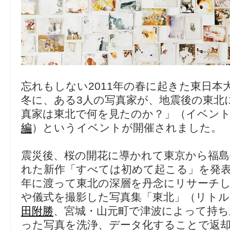
忘れもしない2011年の春に起きた東日本
冬に、ある3人の写真家が、地震後の東北
真家は東北で何を見たのか？」（イベン
編
）というイベントが開催されました。
震災後、桜の開花に導かれて東京から福
れた新作「すべては初めて起こる」を発
年に渡って東北の深層を丹念にリサーチ
や儀式を撮影した写真集「東北」（リト
田附勝
、宮城・山元町で津波によって持ち
った写真を洗浄、データ化することで返