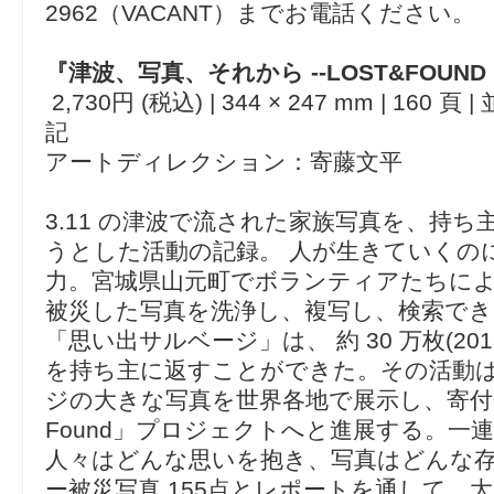
2962（VACANT）までお電話ください。
『津波、写真、それから --LOST&FOUND 
2,730円 (税込) | 344 × 247 mm | 160 頁
記
アートディレクション：寄藤文平
3.11 の津波で流された家族写真を、持
うとした活動の記録。 人が生きていくの
力。宮城県山元町でボランティアたちに
被災した写真を洗浄し、複写し、検索で
「思い出サルベージ」は、 約 30 万枚(20
を持ち主に返すことができた。その活動
ジの大きな写真を世界各地で展示し、寄付金を
Found」プロジェクトへと進展する。一
人々はどんな思いを抱き、写真はどんな
ー被災写真 155点とレポートを通して、