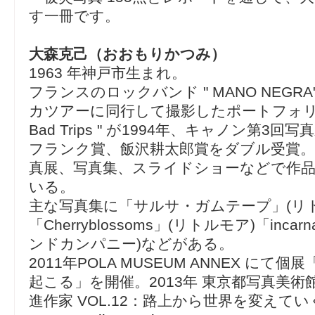
す一冊です。
大森克己（おおもりかつみ）
1963 年神戸市生まれ。
フランスのロックバンド " MANO NEGR
カツアーに同行して撮影したポートフォリオ " G
Bad Trips " が1994年、キャノン第3
フランク賞、飯沢耕太郎賞をダブル受賞。
真展、写真集、スライドショーなどで作
いる。
主な写真集に「サルサ・ガムテープ」(リ
「Cherryblossoms」(リトルモア)「incar
ンドカンパニー)などがある。
2011年POLA MUSEUM ANNEX にて
起こる」を開催。2013年 東京都写真美
進作家 VOL.12：路上から世界を変えて