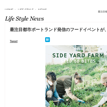
HOME
>
LIFE STYLE
>
NEWS
最注目都
最注目都市ポートランド発信のフードイベントが
Tweet