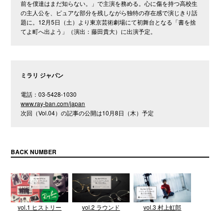
前を僕達はまだ知らない。」で主演を務める。心に傷を持つ高校生
の主人公を、ピュアな部分を残しながら独特の存在感で演じきり話
題に。12月5日（土）より東京芸術劇場にて初舞台となる「書を捨
てよ町へ出よう」（演出：藤田貴大）に出演予定。
ミラリ ジャパン
電話：03-5428-1030
www.ray-ban.com/japan
次回（Vol.04）の記事の公開は10月8日（木）予定
BACK NUMBER
vol.1 ヒストリー
vol.2 ラウンド
vol.3 村上虹郎