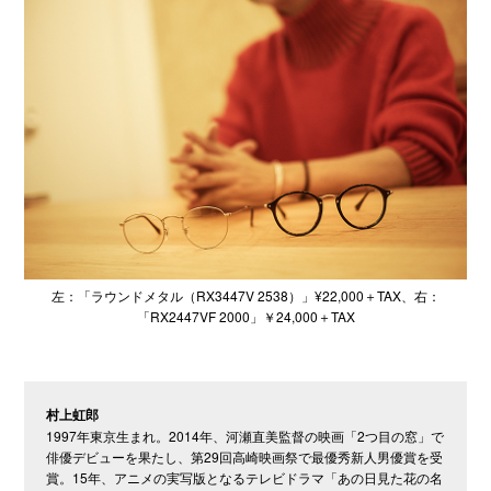
左：「ラウンドメタル（RX3447V 2538）」¥22,000＋TAX、右：
「RX2447VF 2000」￥24,000＋TAX
村上虹郎
1997年東京生まれ。2014年、河瀬直美監督の映画「2つ目の窓」で
俳優デビューを果たし、第29回高崎映画祭で最優秀新人男優賞を受
賞。15年、アニメの実写版となるテレビドラマ「あの日見た花の名