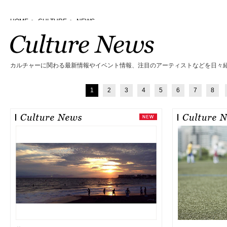
HOME
>
CULTURE
>
NEWS
カルチャーに関わる最新情報やイベント情報、注目のアーティストなどを日々
1
2
3
4
5
6
7
8