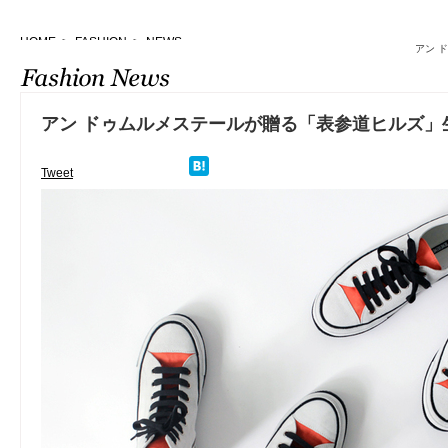
HOME
>
FASHION
>
NEWS
アン 
アン ドゥムルメステールが贈る「表参道ヒルズ」
Tweet