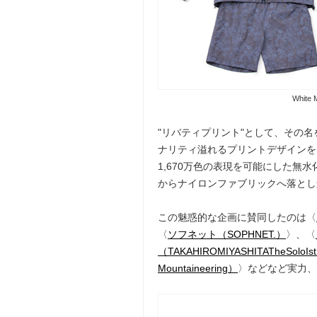
White
"リバティプリント"として、その
ナリティ溢れるプリントデザインを
1,670万色の表現を可能にした無
からナイロンファブリックへ落とし
この魅惑的な企画に賛同したのは〈
〈
ソフネット（SOPHNET.）
〉、〈
（TAKAHIROMIYASHITATheSoloIs
Mountaineering）
〉などなど実力、