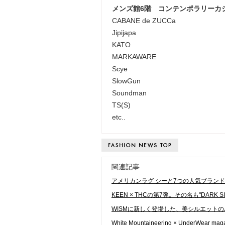
メンズ館6階 コンテンポラリーカ
CABANE de ZUCCa
Jipijapa
KATO
MARKAWARE
Scye
SlowGun
Soundman
TS(S)
etc..
関連記事
アメリカンラグ シーと7つの人気ブラン
KEEN × THCの第7弾。その名も"DARK SIDE
WISMに新しく登場した、美シルエット
White Mountaineering × UnderWe