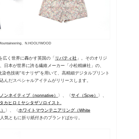
 Mountaineering、N.HOOLYWOOD
名を広く世界に轟かす英国の「
リバティ社
」。そのオリジ
、日本が世界に誇る繊維メーカー「小松精練社」の、
水化染色技術"モナリザ"を用いて、高精細デジタルプリント
込んだスペシャルアイテムがリリースします。
ノンネイティブ（nonnative）
〉、〈
サイ（Scye）
〉、
タカヒロミヤシタザソロイスト.
t.）
〉、〈
ホワイトマウンテニアリング（White
人気ともに折り紙付きのブランドばかり。