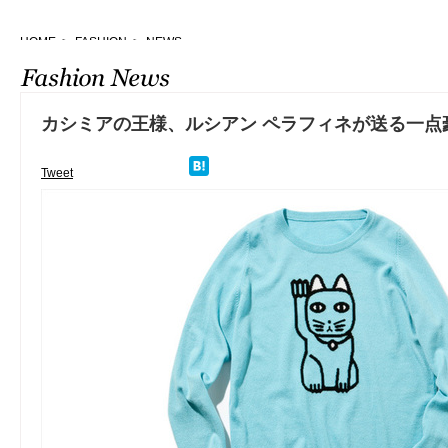
HOME
>
FASHION
>
NEWS
カシミアの王様、ルシアン ペラフィネが送る一点
Tweet