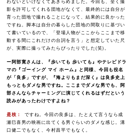
わないといけなくてあきらめました。今回も、全く撮
影を許可してくれる団地がなくて、最終的には自分が
育った団地で撮れることになって、結果的に良かった
ですね。脚本は自分の暮らした団地の間取りに基づい
て書いているので、「登場人物がここからここまで移
動する間にこれだけの台詞を言う」と想定していた尺
が、実際に撮ってみたらぴったりでした(笑)。
ー阿部寛さんは、『歩いても 歩いても』やテレビドラ
マの『ゴーイング マイ ホーム』と同様、今回も役名
が「良多」ですが、『海よりもまだ深く』は良多史上
もっともダメな男ですね。ここまでダメな男でも、阿
部さんならチャーミングに演じてくれるはずだという
読みがあったわけですよね？
是枝：
ですね。今回の良多は、たとえて言うなら成
瀬巳喜男の映画に出てくる男ぐらいのダメな感じ。溝
口健二でもなく、今村昌平でもなく。