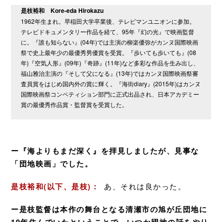
是枝裕和 Kore-eda Hirokazu
1962年生まれ。早稲田大学卒業後、テレビマンユニオンに参加。
テレビドキュメンタリー作品を経て、95年『幻の光』で映画監督
に。『誰も知らない』(04年)では主演の柳楽優弥がカンヌ国際映画
祭で史上最年少の最優秀男優賞を受賞。『歩いても歩いても』(08
年)『空気人形』(09年)『奇跡』(11年)など多彩な作品を生み出し、
福山雅治主演の『そして父になる』(13年)ではカンヌ国際映画祭審
査員賞をはじめ国内外の賞に輝く。『海街diary』(2015年)はカンヌ
国際映画祭コンペティション部門に正式出品され、日本アカデミー
賞の最優秀作品賞・監督賞を受賞した。
ー『海よりもまだ深く』を拝見しましたが、見事な
「団地映画」でした。
是枝裕和(以下、是枝)：
あ、それは良かった。
ー是枝監督は本作の舞台となる清瀬市の旭が丘団地に
19年住んでいたということで、いつか団地の話をやり