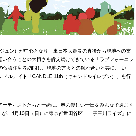
ドル ジュン）が中心となり、東日本大震災の直後から現地への支
想い合うことの大切さを訴え続けてきている「ラブフォーニッ
の仮設住宅を訪問し、現地の方々との触れ合いと共に、"い
ドルナイト「CANDLE 11th（キャンドルイレブン）」を行
アーティストたちと一緒に、春の楽しい一日をみんなで過ごす
Picnic」が、4月10日（日）に東京都世田谷区「二子玉川ライズ」に