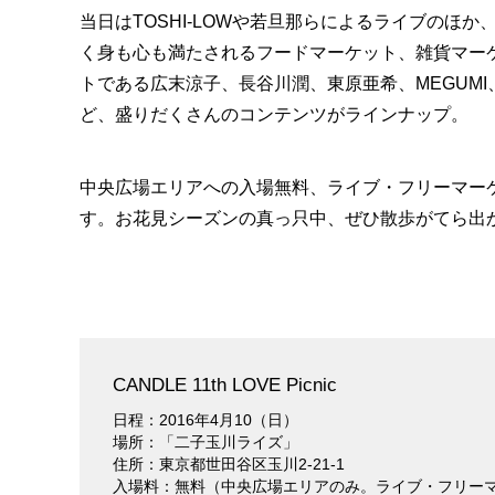
当日はTOSHI-LOWや若旦那らによるライブのほ
く身も心も満たされるフードマーケット、雑貨マー
トである広末涼子、長谷川潤、東原亜希、MEGUM
ど、盛りだくさんのコンテンツがラインナップ。
中央広場エリアへの入場無料、ライブ・フリーマーケ
す。お花見シーズンの真っ只中、ぜひ散歩がてら出
CANDLE 11th LOVE Picnic
日程：2016年4月10（日）
場所：「二子玉川ライズ」
住所：東京都世田谷区玉川2-21-1
入場料：無料（中央広場エリアのみ。ライブ・フリーマ