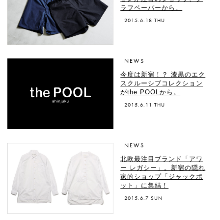
ラフペーパーから。
2015.6.18 THU
NEWS
今度は新宿！？ 漆黒のエク
スクルーシブコレクション
がthe POOLから。
2015.6.11 THU
NEWS
北欧最注目ブランド「アワ
ー レガシー」。新宿の隠れ
家的ショップ「ジャックポ
ット」に集結！
2015.6.7 SUN