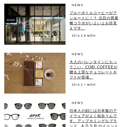
NEWS
ブルーボトルコーヒーがア
ンルートに！？ 注目の異業
種コラボがいよいよお目見
えです。
2016.2.8 MON
NEWS
大人のバレンタインにもっ
てこい。COBI COFFEEが
贈る上質なチョコレートギ
フトが登場。
2016.2.1 MON
NEWS
日本人の顔には日本製のア
イウェアがよく似合うんで
す。アップカミングなブラ
ンド、A.D.S.R.のイベント