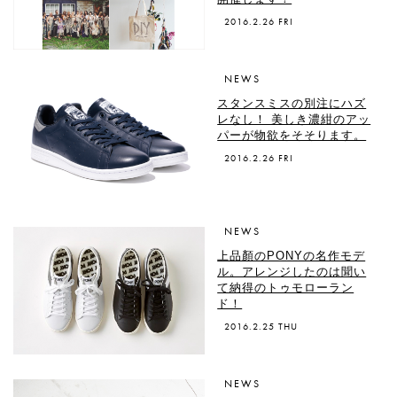
2016.2.26 FRI
NEWS
スタンスミスの別注にハズ
レなし！ 美しき濃紺のアッ
パーが物欲をそそります。
2016.2.26 FRI
NEWS
上品顏のPONYの名作モデ
ル。アレンジしたのは聞い
て納得のトゥモローラン
ド！
2016.2.25 THU
NEWS