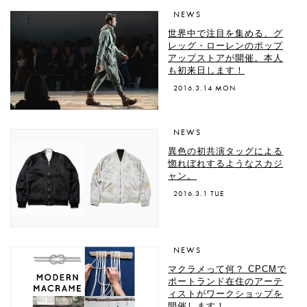
NEWS
世界中で注目を集める、グ
レッグ・ローレンのポップ
アップストアが開催。本人
も初来日します！
2016.3.14 MON
NEWS
異色の初共演タッグによる
惚れぼれするようなスカジ
ャン。
2016.3.1 TUE
NEWS
マクラメって何？ CPCMで
ポートランド在住のアーテ
ィストがワークショップを
開催します！