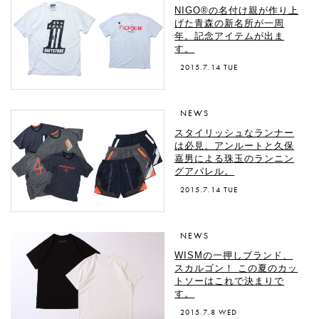
NIGO®の名付け親が作り上
げた青森の新名所が一周
年。記念アイテムが出ま
す。
2015.7.14 TUE
NEWS
スタイリッシュなランナー
は必見。アンルートと久保
嘉男による珠玉のランニン
グアパレル。
2015.7.14 TUE
NEWS
WISMの一押しブランド、
スカルゴン！ この夏のカッ
トソーはこれで決まりで
す。
2015.7.8 WED