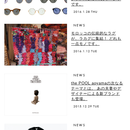
です。
2016.1.28 THU
NEWS
モロッコの伝統的なラグ
が、ラカグに集結！ どれも
一点モノです。
2016.1.12 TUE
NEWS
the POOL aoyamaの次なる
テーマとは。 あの夫妻やデ
ザイナーによる新ブランド
も登場。
2015.12.29 TUE
NEWS