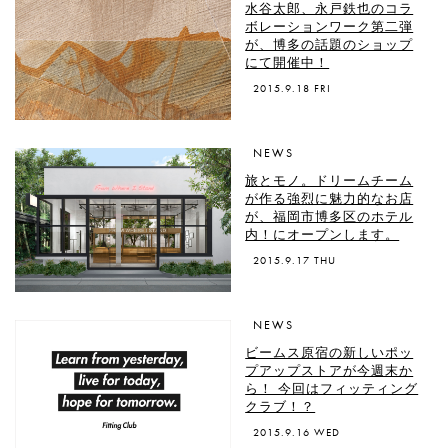
水谷太郎、永戸鉄也のコラ
ボレーションワーク第二弾
が、博多の話題のショップ
にて開催中！
2015.9.18 FRI
NEWS
旅とモノ。ドリームチーム
が作る強烈に魅力的なお店
が、福岡市博多区のホテル
内！にオープンします。
2015.9.17 THU
NEWS
ビームス原宿の新しいポッ
プアップストアが今週末か
ら！ 今回はフィッティング
クラブ！？
2015.9.16 WED