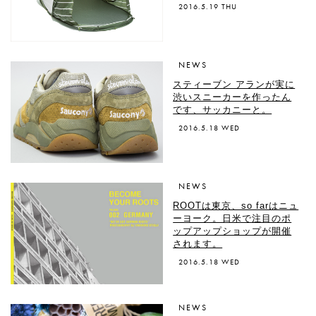
2016.5.19 THU
NEWS
スティーブン アランが実に
渋いスニーカーを作ったん
です、サッカニーと。
2016.5.18 WED
NEWS
ROOTは東京、so farはニュ
ーヨーク。日米で注目のポ
ップアップショップが開催
されます。
2016.5.18 WED
NEWS