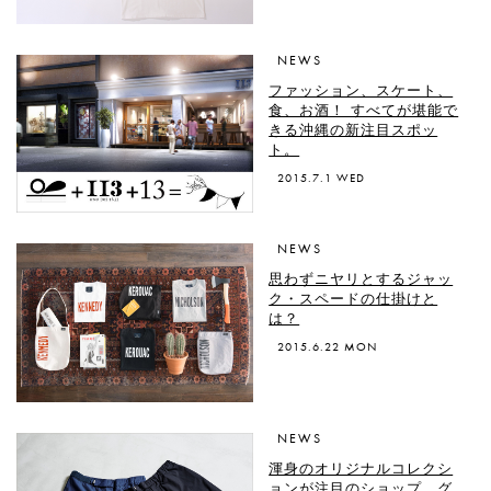
NEWS
ファッション、スケート、
食、お酒！ すべてが堪能で
きる沖縄の新注目スポッ
ト。
2015.7.1 WED
NEWS
思わずニヤリとするジャッ
ク・スペードの仕掛けと
は？
2015.6.22 MON
NEWS
渾身のオリジナルコレクシ
ョンが注目のショップ、グ