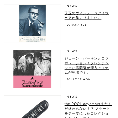
NEWS
珠玉のヴィンテージアイウ
ェアが集まりました。
2015.8.4 TUE
NEWS
ジェーン・バーキンとコラ
ボレーション！フレンチシ
ックな雰囲気が漂うアイテ
ムが登場です。
2015.7.27 MON
NEWS
the POOL aoyamaはまだま
だ終わらない！？ スケート
をテーマにしたコレクショ