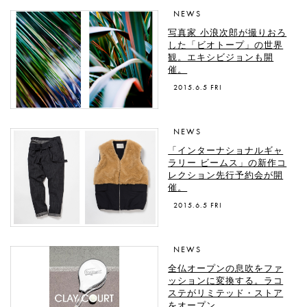
NEWS
写真家 小浪次郎が撮りおろ
した「ビオトープ」の世界
観。エキシビジョンも開
催。
2015.6.5 FRI
NEWS
「インターナショナルギャ
ラリー ビームス」の新作コ
レクション先行予約会が開
催。
2015.6.5 FRI
NEWS
全仏オープンの息吹をファ
ッションに変換する。ラコ
ステがリミテッド・ストア
をオープン。