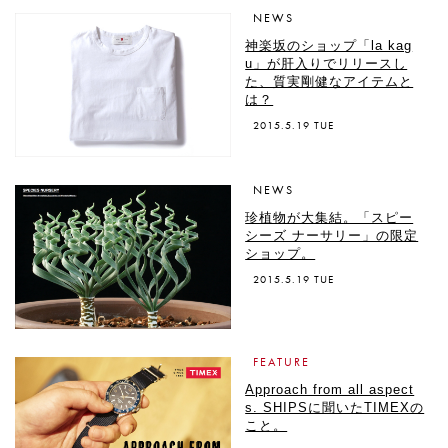
NEWS
神楽坂のショップ「la kag
u」が肝入りでリリースし
た、質実剛健なアイテムと
は？
2015.5.19 TUE
NEWS
珍植物が大集結。「スピー
シーズ ナーサリー」の限定
ショップ。
2015.5.19 TUE
FEATURE
Approach from all aspect
s. SHIPSに聞いたTIMEXの
こと。