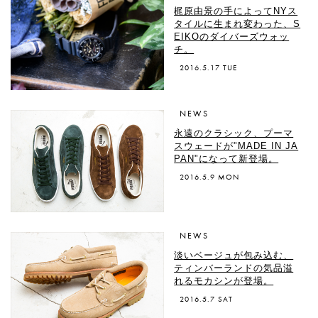
梶原由景の手によってNYス
タイルに生まれ変わった、S
EIKOのダイバーズウォッ
チ。
2016.5.17 TUE
NEWS
永遠のクラシック、プーマ
スウェードが"MADE IN JA
PAN"になって新登場。
2016.5.9 MON
NEWS
淡いベージュが包み込む、
ティンバーランドの気品溢
れるモカシンが登場。
2016.5.7 SAT