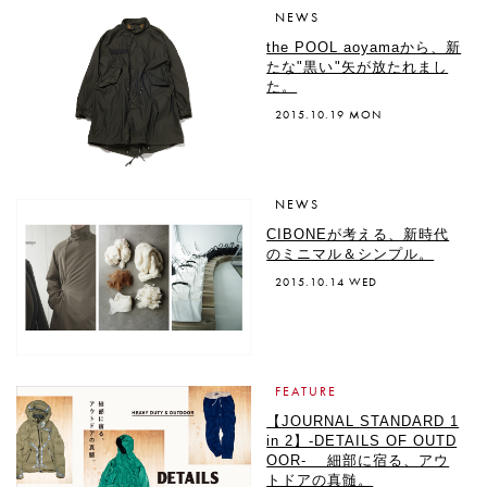
NEWS
the POOL aoyamaから、新
たな"黒い"矢が放たれまし
た。
2015.10.19 MON
NEWS
CIBONEが考える、新時代
のミニマル＆シンプル。
2015.10.14 WED
FEATURE
【JOURNAL STANDARD 1
in 2】-DETAILS OF OUTD
OOR- 細部に宿る、アウ
トドアの真髄。