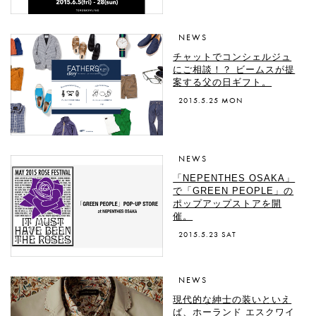
NEWS
チャットでコンシェルジュ
にご相談！？ ビームスが提
案する父の日ギフト。
2015.5.25 MON
NEWS
「NEPENTHES OSAKA」
で「GREEN PEOPLE」の
ポップアップストアを開
催。
2015.5.23 SAT
NEWS
現代的な紳士の装いといえ
ば、ホーランド エスクワイ