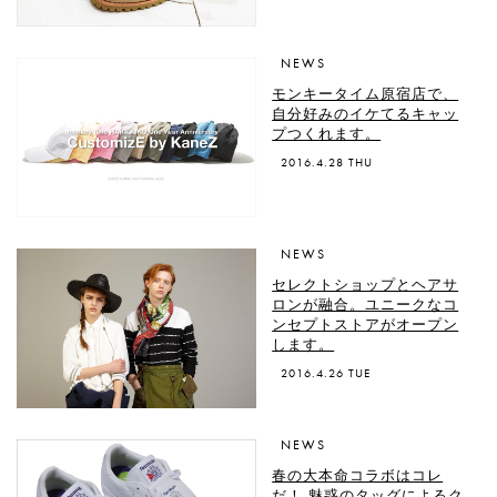
NEWS
モンキータイム原宿店で、
自分好みのイケてるキャッ
プつくれます。
2016.4.28 THU
NEWS
セレクトショップとヘアサ
ロンが融合。ユニークなコ
ンセプトストアがオープン
します。
2016.4.26 TUE
NEWS
春の大本命コラボはコレ
だ！ 魅惑のタッグによるク