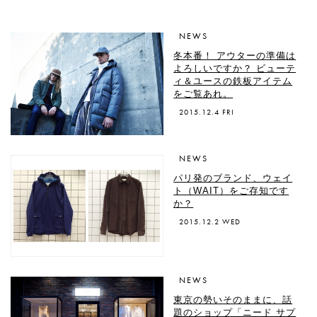
NEWS
冬本番！ アウターの準備は
よろしいですか？ ビューテ
ィ＆ユースの鉄板アイテム
をご覧あれ。
2015.12.4 FRI
NEWS
パリ発のブランド、ウェイ
ト（WAIT）をご存知です
か？
2015.12.2 WED
NEWS
東京の勢いそのままに、話
題のショップ「ニード サプ