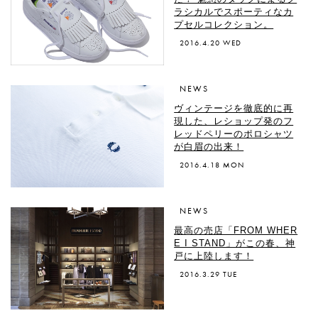
ラシカルでスポーティなカ
プセルコレクション。
2016.4.20 WED
NEWS
ヴィンテージを徹底的に再
現した、レショップ発のフ
レッドペリーのポロシャツ
が白眉の出来！
2016.4.18 MON
NEWS
最高の売店「FROM WHER
E I STAND」がこの春、神
戸に上陸します！
2016.3.29 TUE