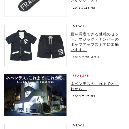
ンがリリース！
2015.7.24 FRI
NEWS
夏を満喫できる魅惑のセッ
ト。マジック・ナンバーの
ポップアップストアに出揃
います。
2015.7.20 MON
FEATURE
ネペンテスのこれまでとこ
れから。
2015.7.17 FRI
NEWS