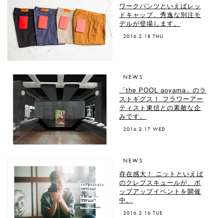
ワークパンツといえばレッ
ドキャップ。秀逸な別注モ
デルが登場します。
2016.2.18 THU
NEWS
「the POOL aoyama」のラ
ストギグス！ フラワーアー
ティスト東信との素敵な企
みです。
2016.2.17 WED
NEWS
存在感大！ ニットといえば
のクレプスキュールが、ポ
ップアップイベントを開催
中。
2016.2.16 TUE