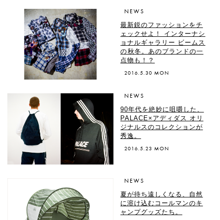
NEWS
最新鋭のファッションをチ
ェックせよ！ インターナシ
ョナルギャラリー ビームス
の秋冬。あのブランドの一
点物も！？
2016.5.30 MON
NEWS
90年代を絶妙に咀嚼した、
PALACE×アディダス オリ
ジナルスのコレクションが
秀逸。
2016.5.23 MON
NEWS
夏が待ち遠しくなる、自然
に溶け込むコールマンのキ
ャンプグッズたち。