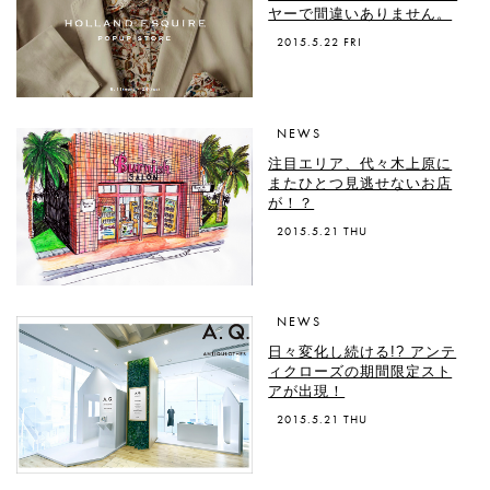
ヤーで間違いありません。
2015.5.22 FRI
NEWS
注目エリア、代々木上原に
またひとつ見逃せないお店
が！？
2015.5.21 THU
NEWS
日々変化し続ける!? アンテ
ィクローズの期間限定スト
アが出現！
2015.5.21 THU