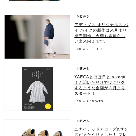
NEWS
アディダス オリジナルス バ
イ ハイクの新作は来月より
発売開始。今季も素晴らし
い出来栄えです。
2016.2.11 THU
NEWS
YAECAとほぼ日と​la kagū​
！? 聞いただけでワクワク
するような企画が３月より
スタート！
2016.2.10 WED
NEWS
ユナイテッドアローズ&サン
ズがまたやりました！ プレ