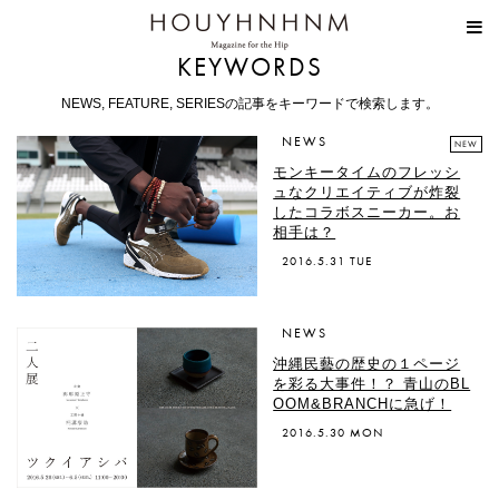
HOUYHNHNM
KEYWORDS
NEWS, FEATURE, SERIESの記事をキーワードで検索します。
NEWS
NEW
モンキータイムのフレッシ
ュなクリエイティブが炸裂
したコラボスニーカー。お
相手は？
2016.5.31 TUE
NEWS
沖縄民藝の歴史の１ページ
を彩る大事件！？ 青山のBL
OOM&BRANCHに急げ！
2016.5.30 MON