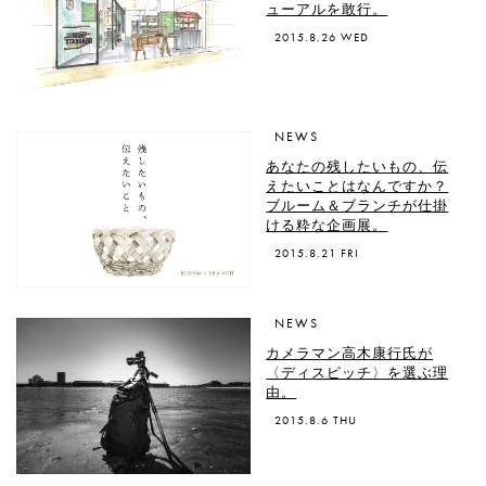
ューアルを敢行。
2015.8.26 WED
NEWS
あなたの残したいもの、伝
えたいことはなんですか？
ブルーム＆ブランチが仕掛
ける粋な企画展。
2015.8.21 FRI
NEWS
カメラマン高木康行氏が
〈ディスピッチ〉を選ぶ理
由。
2015.8.6 THU