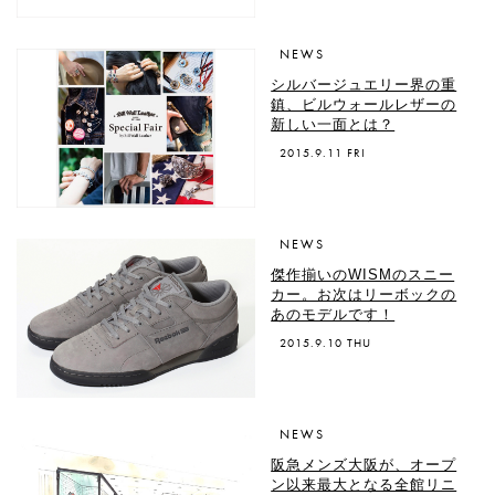
NEWS
シルバージュエリー界の重
鎮、ビルウォールレザーの
新しい一面とは？
2015.9.11 FRI
NEWS
傑作揃いのWISMのスニー
カー。お次はリーボックの
あのモデルです！
2015.9.10 THU
NEWS
阪急メンズ大阪が、オープ
ン以来最大となる全館リニ