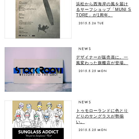
浜松から西海岸の風を届け
るサーフショップ「MUNI S
TORE」が1周年。
2015.5.26 TUE
NEWS
デザイナーが販売員に。一
風変わった旗艦店が登場。
2015.5.25 MON
NEWS
トゥモローランドに色とり
どりのサングラスが勢揃
い。
2015.5.25 MON