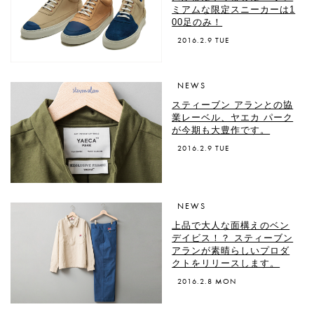
ミアムな限定スニーカーは1
00足のみ！
2016.2.9 TUE
NEWS
スティーブン アランとの協
業レーベル、ヤエカ パーク
が今期も大豊作です。
2016.2.9 TUE
NEWS
上品で大人な面構えのベン
デイビス！？ スティーブン
アランが素晴らしいプロダ
クトをリリースします。
2016.2.8 MON