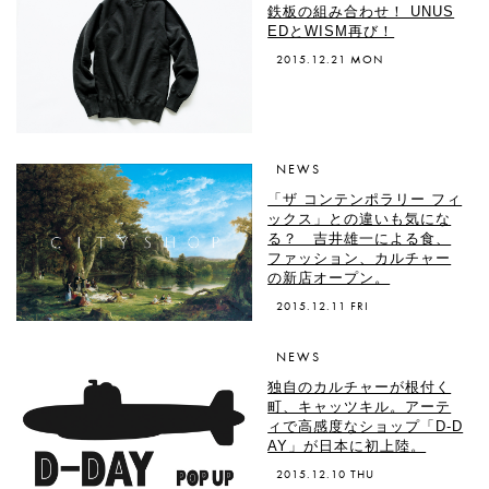
鉄板の組み合わせ！ UNUS
EDとWISM再び！
2015.12.21 MON
NEWS
「ザ コンテンポラリー フィ
ックス」との違いも気にな
る？ 吉井雄一による食、
ファッション、カルチャー
の新店オープン。
2015.12.11 FRI
NEWS
独自のカルチャーが根付く
町、キャッツキル。アーテ
ィで高感度なショップ「D-D
AY」が日本に初上陸。
2015.12.10 THU