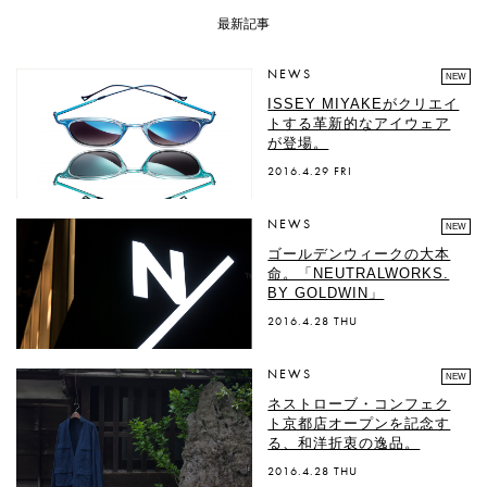
最新記事
NEWS
NEW
ISSEY MIYAKEがクリエイ
トする革新的なアイウェア
が登場。
2016.4.29 FRI
NEWS
NEW
ゴールデンウィークの大本
命。「NEUTRALWORKS.
BY GOLDWIN」
2016.4.28 THU
NEWS
NEW
ネストローブ・コンフェク
ト京都店オープンを記念す
る、和洋折衷の逸品。
2016.4.28 THU