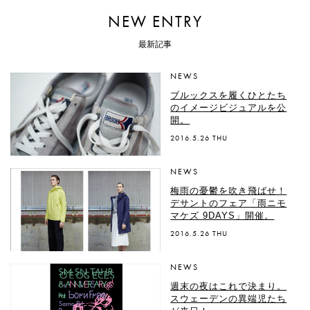
NEW ENTRY
最新記事
NEWS
ブルックスを履くひとたち
のイメージビジュアルを公
開。
2016.5.26 THU
NEWS
梅雨の憂鬱を吹き飛ばせ！
デサントのフェア「雨ニモ
マケズ 9DAYS」開催。
2016.5.26 THU
NEWS
週末の夜はこれで決まり。
スウェーデンの異端児たち