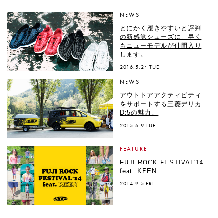
NEWS
とにかく履きやすいと評判
の新感覚シューズに、早く
もニューモデルが仲間入り
します。
2016.5.24 TUE
NEWS
アウトドアアクティビティ
をサポートする三菱デリカ
D:5の魅力。
2015.6.9 TUE
FEATURE
FUJI ROCK FESTIVAL'14
feat. KEEN
2014.9.5 FRI