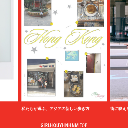
私たちが選ぶ、アジアの新しい歩き方
街に映え
GIRLHOUYHNHNM
TOP