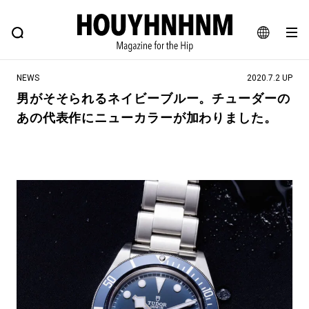
NEWS
FEATURE
BLOG
SNAP
Commune H
ヒップなファッション、カルチャー、ライフスタイルWEBマガジン
JA
NEWS
2020.7.2 UP
EN
男がそそられるネイビーブルー。チューダーの
あの代表作にニューカラーが加わりました。
#注目のタグ
#SHOPPING ADDICT
#憧れの逸品
#ESSENTIAL DESIGNS
#古着サミット
#NEW VINTAGE
#マイナーグッド図鑑
#路地裏てぃーん。
#MONTHLY JOURNAL
#GH 銘品の所以
#フイナムのYouTube
#Commune H
#FOCUS IT
#AH.H
#ととけん
#FASHION
#MUSIC
#MOVIE