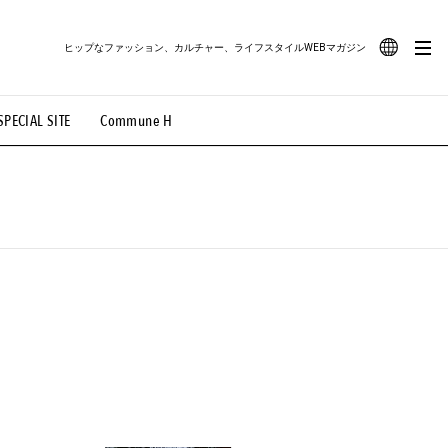
ヒップなファッション、カルチャー、ライフスタイルWEBマガジン
JA
SPECIAL SITE
Commune H
#路地裏てぃーん。
#MONTHLY JOURNAL
EN
OVIE
#LIFESTYLE
#SNEAKER
#OUTDOOR