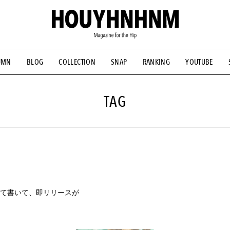
UMN
BLOG
COLLECTION
SNAP
RANKING
YOUTUBE
NS
#古着サミット
#NEW VINTAGE
#マイナーグッド図鑑
#FOCUS IT
#AH.H
#ととけん
#FASHION
#MUSIC
#M
TAG
て書いて、即リリースが