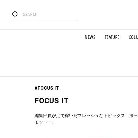
#注目のタグ
NEWS
FEATURE
COL
#SHOPPING ADDICT
#憧れの逸品
#ESSENTIAL DESIG
#GH 銘品の所以
#フイナムのYouTube
#Commune H
#SPORTS
#HANDSOME HANDBOOK
#FOCUS IT
FOCUS IT
編集部員が足で稼いだフレッシュなトピックス。撮っ
モットー。