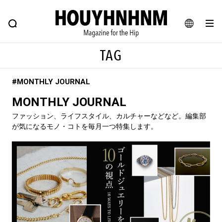
NEWS
FEATURE
BLOG
SNAP
Commune H
ヒップなファッション、カルチャー、ライフスタイルWEBマガジン
JA
TAG
EN
#MONTHLY JOURNAL
#注目のタグ
MONTHLY JOURNAL
#SHOPPING ADDICT
#憧れの逸品
ファッション、ライフスタイル、カルチャーなどなど。編集部
#ESSENTIAL DESIGNS
#古着サミット
が気になるモノ・コトを毎月一つ特集します。
#NEW VINTAGE
#マイナーグッド図鑑
#路地裏てぃーん。
#MONTHLY JOURNAL
#GH 銘品の所以
#フイナムのYouTube
#Commune H
#FOCUS IT
#AH.H
#ととけん
#FASHION
#MUSIC
#MOVIE