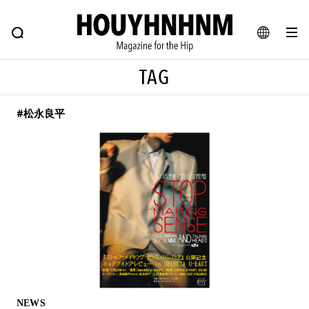
NEWS
FEATURE
BLOG
SNAP
Commune H
ヒップなファッション、カルチャー、ライフスタイルWEBマガジン
JA
TAG
EN
#松永良平
#注目のタグ
#SHOPPING ADDICT
#憧れの逸品
#ESSENTIAL DESIGNS
#古着サミット
#NEW VINTAGE
#マイナーグッド図鑑
#路地裏てぃーん。
#MONTHLY JOURNAL
#GH 銘品の所以
#フイナムのYouTube
#Commune H
#FOCUS IT
#AH.H
#ととけん
#FASHION
#MUSIC
#MOVIE
NEWS