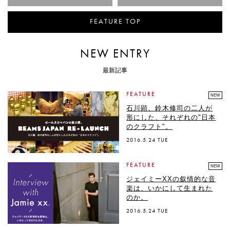
FEATURE TOP
NEW ENTRY
最新記事
FEATURE
NEW
石川顕、鈴木修司の二人が
形にした、それぞれの"日本
のクラフト"。
2016.5.24 TUE
FEATURE
NEW
ジェイミーXXの叙情的な音
楽は、いかにして生まれた
のか。
2016.5.24 TUE