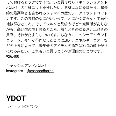
っておけるとラクですよね。いま買うなら〈キャッシュアンド
バルバ〉の半袖ニットを推したい。素材はなにを隠そう、超長
綿の最高峰とも言われるジャマイカ産のシーアイランドコット
ンです。この素材のなにがいいって、とにかく柔らかくて着心
地抜群なところ。そしてシルクと見紛うほどの光沢感がありな
がら、高い耐久性も誇るところ。着たときのゆるさと上品さの
共存、それがたまらないのです。ちなみにこのシーアイランド
コットン、今年が不作だったことに加え、エネルギーコストな
どの上昇によって、来年分のアイテムの原料は35%の値上がり
になるみたい。これもいま買っとくべき理由のひとつです。
¥26,400
キャッシュアンドバルバ
Instagram：
@cashandbarba
YDOT
ワイドットのパンツ