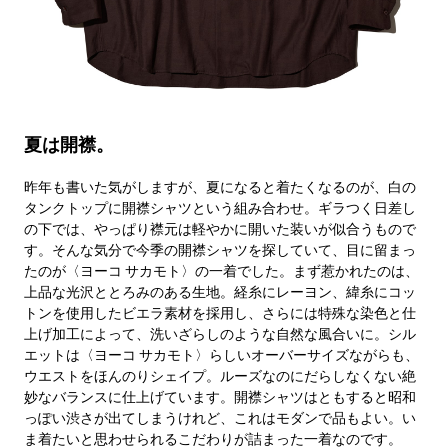
夏は開襟。
昨年も書いた気がしますが、夏になると着たくなるのが、白の
タンクトップに開襟シャツという組み合わせ。ギラつく日差し
の下では、やっぱり襟元は軽やかに開いた装いが似合うもので
す。そんな気分で今季の開襟シャツを探していて、目に留まっ
たのが〈ヨーコ サカモト〉の一着でした。まず惹かれたのは、
上品な光沢ととろみのある生地。経糸にレーヨン、緯糸にコッ
トンを使用したビエラ素材を採用し、さらには特殊な染色と仕
上げ加工によって、洗いざらしのような自然な風合いに。シル
エットは〈ヨーコ サカモト〉らしいオーバーサイズながらも、
ウエストをほんのりシェイプ。ルーズなのにだらしなくない絶
妙なバランスに仕上げています。開襟シャツはともすると昭和
っぽい渋さが出てしまうけれど、これはモダンで品もよい。い
ま着たいと思わせられるこだわりが詰まった一着なのです。