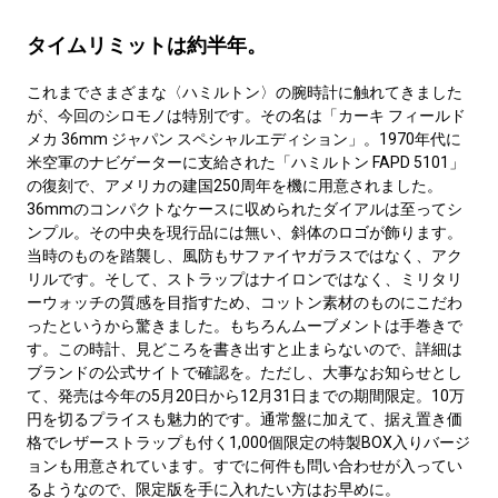
タイムリミットは約半年。
これまでさまざまな〈ハミルトン〉の腕時計に触れてきました
が、今回のシロモノは特別です。その名は「カーキ フィールド
メカ 36mm ジャパン スペシャルエディション」。1970年代に
米空軍のナビゲーターに支給された「ハミルトン FAPD 5101」
の復刻で、アメリカの建国250周年を機に用意されました。
36mmのコンパクトなケースに収められたダイアルは至ってシ
ンプル。その中央を現行品には無い、斜体のロゴが飾ります。
当時のものを踏襲し、風防もサファイヤガラスではなく、アク
リルです。そして、ストラップはナイロンではなく、ミリタリ
ーウォッチの質感を目指すため、コットン素材のものにこだわ
ったというから驚きました。もちろんムーブメントは手巻きで
す。この時計、見どころを書き出すと止まらないので、詳細は
ブランドの公式サイトで確認を。ただし、大事なお知らせとし
て、発売は今年の5月20日から12月31日までの期間限定。10万
円を切るプライスも魅力的です。通常盤に加えて、据え置き価
格でレザーストラップも付く1,000個限定の特製BOX入りバージ
ョンも用意されています。すでに何件も問い合わせが入ってい
るようなので、限定版を手に入れたい方はお早めに。