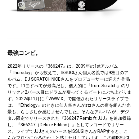
最強コンビ。
2022年リリースの『366247』は、2009年の1stアルバム
『Thursday』から数えて、ISSUGIさん個人名義では9枚目のア
ルバム。DJ SCRATCH NICEさんをプロデューサーに迎えた作品
です。11曲すべてが最高だし、個人的に『from Scratch』のリ
リックと2バース目にドラムが戻ってくるビートにぶち上がりま
す。2022年11月に「WWW X」で開催されたリリースライブで
は、『Ethology』のときに仙人掌さんがstzさんの肩を組んだ光
景も、らしさしか感じませんでした。そんなアルバムが、デジ
タル限定でリリースされた『366247 Remix ft JJJ』を追加収録
し、『366247（Deluxe Edition）』としてレコードでリリー
ス。ライブでJJJさんのバースをISSUGIさんがRAPすると、こ
んなフロウになるのか！と感じたりしています。この前ISSUGI