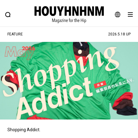
NEWS
FEATURE
BLOG
SNAP
Commune H
村松諒
ヒップなファッション、カルチャー、ライフスタイルWEBマガジン
JA
FEATURE
2026.5.18 UP
EN
鈴木悠介
#注目のタグ
#SHOPPING ADDICT
#憧れの逸品
#ESSENTIAL DESIGNS
#古着サミット
常重直也
#NEW VINTAGE
#マイナーグッド図鑑
#路地裏てぃーん。
#MONTHLY JOURNAL
#GH 銘品の所以
#フイナムのYouTube
竹田崇真
#Commune H
#FOCUS IT
#AH.H
#ととけん
#FASHION
#MUSIC
#MOVIE
Shopping Addict.