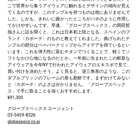
こで世界から集うアイウェアに触れるとデザインの傾向が見え
てくるのですが、このテンプルを持つものは他にありませんで
した。しかも、きれいに曲がったところがバネのように作用し
てかけやすいんです。早速、「グローブスペックス」の岡田哲
哉さんに話を聞くと、これは日本初上陸となる、スペインのブ
ランド〈カポーテ〉のものと教えてくれました。曲げられたテ
ンプルの部分はペーパークリップからアイデアを得ているとい
います。これを弾力性に富むチタンでつくることで、軽くてソ
フトなかけ心地になるのだとか。一年前に生まれたこの斬新な
アイウェアを今年NYで行われたアイウェアのエキスポで見て、
買い付けを決めたそう。よく見ると、逆三角形のような、この
ダブルブリッジのフレームの形も新鮮です。まずかけてみない
と〈カポーテ〉のよさは分かりません。「グローブスペック
ス」で手に取ることを強くおすすめします。
¥91,300
グローブスペックス エージェント
03-5459-8326
globespecs.co.jp