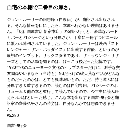
自宅の本棚で二番目の厚さ。
ジョン・ルーリーの回想録（自叙伝）が、翻訳され出版され
る。そんな情報を目にしたら、本屋へ行かない理由はありませ
ん。「紀伊国屋書店 新宿本店」の5階へ行くと、豪華なハード
カバーと712ページという分厚さが、丁寧に一冊ずつビニール
に覆われ陳列されていました。ジョン・ルーリーは映画『スト
レンジャー・ザン・パラダイス』に出演する俳優、というのが
最初のインプット。サックス奏者であり、ザ・ラウンジ・リザ
ーズとしての活動を知るのは、けっこう後だった記憶です。
1980年代のニューヨーク文化のヒップスターだけに、派手な交
友関係やいまなら（当時も）NGだらけの破天荒な生活がどんな
ものだったのかは、とても興味深いもの。ただ、持ち運ぶには
分厚すぎ＆重すぎるので、読むのは自宅専用。712ページのボ
リューム＆他の本と並行して読んでいるので、今年中に読み終
えられればといった感じ。こんな本を出版する国書刊行会と翻
訳家の齊藤弘平さんの苦労は、自分なんかでは想像できませ
ん。
¥5,280
国書刊行会