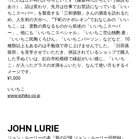
ったのは江戸時代かららしいです（鎌倉時代からという諸説も
あり）。話は変わり、先月は仕事でお世話になっている「いい
ちこスーパー」を製造する「三和酒類」さんの酒造を訪れるた
め、人生初の大分へ。 “下町のナポレオン”でおなじみの「いい
ちこ」は、度数の異なるものから前述の「いいちこスーパ
ー」、他にも「いいちこスペシャル」「いいちこ空山独酌 麦」
「いいちこ民陶くろびん」「いいちこパーソン」などなど、10
種類以上もあるのは不勉強で存じ上げませんでした。「日田蒸
留所」を見学させていただき、併設されているショップで購入
した手ぬぐいは、紅白市松模様で縁起がいい感じ。「いいち
こ」が入ったグラスの水滴をふいたり、なんて使い方もするイ
メージです。
¥1,000
いいちこ
www.iichiko.co.jp
JOHN LURIE
ジョン・ルーリーの本『骨の記憶 ジョン・ルーリー回想録』