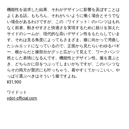
機能性を追求した結果、それがデザインに影響を及ぼすことは
よくある話。もちろん、それがいいように働く場合とそうでな
い場合があるわけですが、この〈ワイドット〉のパンツはもれ
なく前者。動きやすさと快適さを実現するために捻りを加えた
サイドのシームが、現代的な高いデザイン性をもたらしていま
す。それは見る角度によってもさまざま。膝に向かって湾曲し
たシルエットになっているので、正面から見たらいわゆるバギ
ー、横からだと膝部分がグッと広がって見えて、ワークパンツ
然とした表情になるんです。機能性とデザイン性。服を選ぶと
き、どちらかに目をつぶってしまいがちですが、このパンツな
らその両方が贅沢にも叶っちゃう。着やすくてかっこいい。や
っぱり選ぶべきはそういう服ですよね。
¥31,900
ワイドット
ydot-official.com