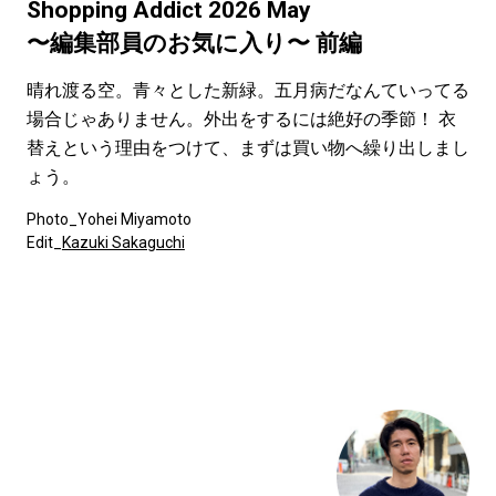
#LIFESTYLE
#SNEAKER
#OUTDOOR
Shopping Addict 2026 May
安田天音
#SPORTS
#HANDSOME HANDBOOK
〜編集部員のお気に入り〜 前編
晴れ渡る空。青々とした新緑。五月病だなんていってる
場合じゃありません。外出をするには絶好の季節！ 衣
替えという理由をつけて、まずは買い物へ繰り出しまし
ょう。
Photo_Yohei Miyamoto
Edit_
Kazuki Sakaguchi