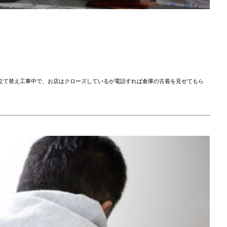
立て替え工事中で、お店はクローズしているが電話すれば倉庫の古着を見せてもら