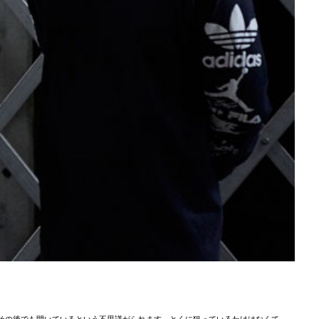
その後でも開いているという不思議がられます。とくに狙っているわけはなくて、