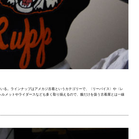
ている。ラインナップはアメカジ古着というカテゴリーで、〈リーバイス〉や〈レ
クヘルメットやライダースなども多く取り揃えるので、服だけを扱う古着屋とは一線