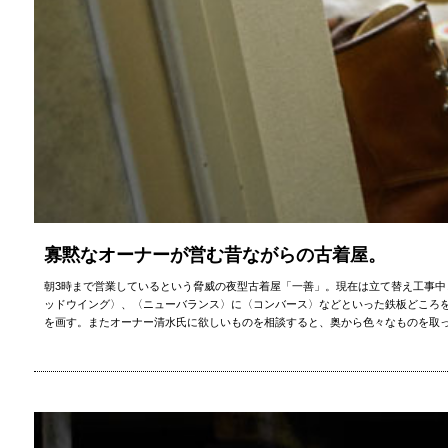
寡黙なオーナーが営む昔ながらの古着屋。
朝3時まで営業しているという脅威の夜型古着屋「一善」。現在は立て替え工事
ッドウイング〉、〈ニューバランス〉に〈コンバース〉などといった鉄板どころを
を画す。またオーナー清水氏に欲しいものを相談すると、奥から色々なものを取