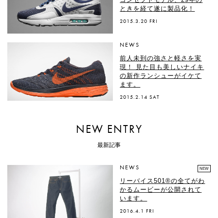
ときを経て遂に製品化！
2015.3.20 FRI
NEWS
前人未到の強さと軽さを実
現！ 見た目も美しいナイキ
の新作ランシューがイケて
ます。
2015.2.14 SAT
NEW ENTRY
最新記事
NEWS
NEW
リーバイス501®の全てがわ
かるムービーが公開されて
います。
2016.4.1 FRI