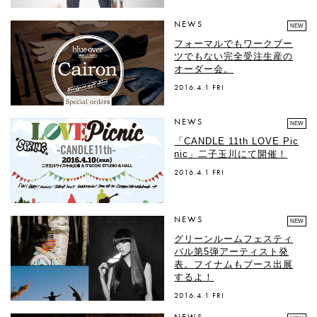
NEWS
NEW
フォーマルでもワークブー
ツでもない完全受注生産の
オーダー会。
2016.4.1 FRI
NEWS
NEW
「CANDLE 11th LOVE Pic
nic」二子玉川にて開催！
2016.4.1 FRI
NEWS
NEW
グリーンルームフェスティ
バル第5弾アーティスト発
表。フイナムもブース出展
するよ！
2016.4.1 FRI