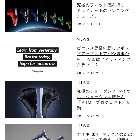
究極のフィット感を持つ、
ミッドカットのランニング
シューズ。
2016.3.15 TUE
NEWS
ビームス原宿の新しいポッ
プアップストアが今週末か
ら！ 今回はフィッティング
クラブ！？
2015.9.16 WED
NEWS
究極のジョーダン？ マイケ
ル・ジョーダンも携わる
「MTM」プロジェクト、始
動。
2015.6.24 WED
NEWS
ナイキ エア マックスの幻の
コンセプトモデル、29年の