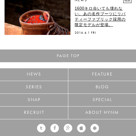
NEWS
NEW
1600キロ歩いても壊れな
い。あの名作ブーツにリバ
ティーファブリック採用の
限定モデルが登場。
2016.4.1 FRI
PAGE TOP
NEWS
FEATURE
SERIES
BLOG
SNAP
SPECIAL
RECRUIT
ABOUT HYNM