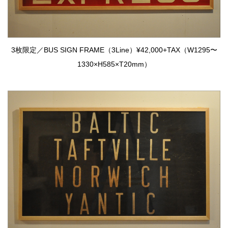
3枚限定／BUS SIGN FRAME（3Line）¥42,000+TAX（W1295〜
1330×H585×T20mm）