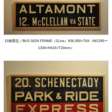
15枚限定／BUS SIGN FRAME（2Line）¥36,000+TAX（W1295〜
1330×H415×T20mm）