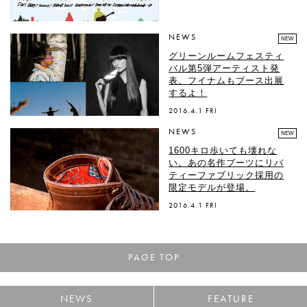
NEWS
NEW
グリーンルームフェスティ
バル第5弾アーティスト発
表。フイナムもブース出展
するよ！
2016.4.1 FRI
NEWS
NEW
1600キロ歩いても壊れな
い。あの名作ブーツにリバ
ティーファブリック採用の
限定モデルが登場。
2016.4.1 FRI
PAGE TOP
NEWS
FEATURE