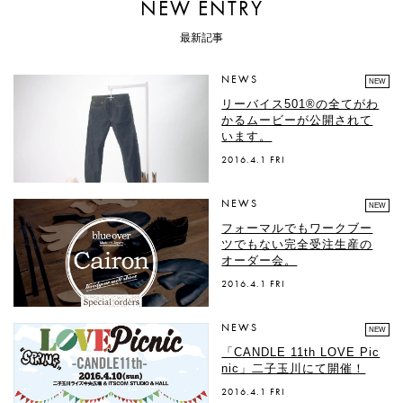
NEW ENTRY
最新記事
NEWS
NEW
リーバイス501®の全てがわ
かるムービーが公開されて
います。
2016.4.1 FRI
NEWS
NEW
フォーマルでもワークブー
ツでもない完全受注生産の
オーダー会。
2016.4.1 FRI
NEWS
NEW
「CANDLE 11th LOVE Pic
nic」二子玉川にて開催！
2016.4.1 FRI