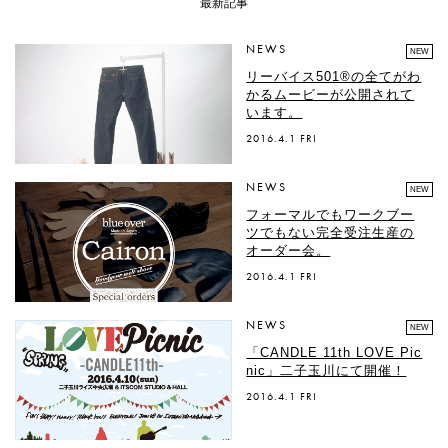
最新記事
NEWS
NEW
リーバイス501®の全てがわ
かるムービーが公開されて
います。
2016.4.1 FRI
NEWS
NEW
フォーマルでもワークブー
ツでもない完全受注生産の
オーダー会。
2016.4.1 FRI
NEWS
NEW
「CANDLE 11th LOVE Pic
nic」二子玉川にて開催！
2016.4.1 FRI