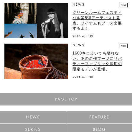
NEWS
NEW
グリーンルームフェスティ
バル第5弾アーティスト発
表。フイナムもブース出展
するよ！
2016.4.1 FRI
NEWS
NEW
1600キロ歩いても壊れな
い。あの名作ブーツにリバ
ティーファブリック採用の
限定モデルが登場。
2016.4.1 FRI
PAGE TOP
NEWS
FEATURE
SERIES
BLOG