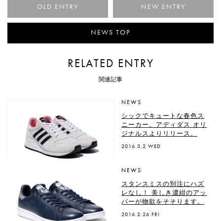
< 自然体で柔和。写真家・
NEWS TOP
RELATED ENTRY
関連記事
NEWS
シックでキュートな春色ス
ニーカー。アディダス オリ
ジナルスよりリリース。
2016.3.2 WED
NEWS
スタンスミスの別注にハズ
レなし！ 美しき濃紺のアッ
パーが物欲をそそります。
2016.2.26 FRI