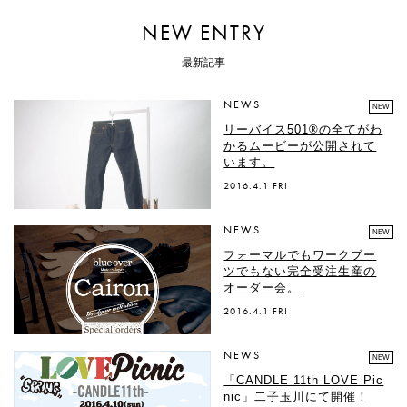
NEW ENTRY
最新記事
NEWS
NEW
リーバイス501®の全てがわ
かるムービーが公開されて
います。
2016.4.1 FRI
NEWS
NEW
フォーマルでもワークブー
ツでもない完全受注生産の
オーダー会。
2016.4.1 FRI
NEWS
NEW
「CANDLE 11th LOVE Pic
nic」二子玉川にて開催！