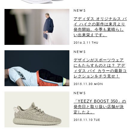
NEWS
アディダス オリジナルス バ
イ ハイクの新作は来月より
発売開始。今季も素晴らし
い出来栄えです。
2016.2.11 THU
NEWS
デザインがスポーツウェア
にもたらすものとは？ アデ
ィダス バイ カラーの最新コ
レクションをチラ見せ！
2015.11.30 MON
NEWS
「YEEZY BOOST 350」の
発売日と取り扱い店舗が決
定したよ。
2015.11.10 TUE