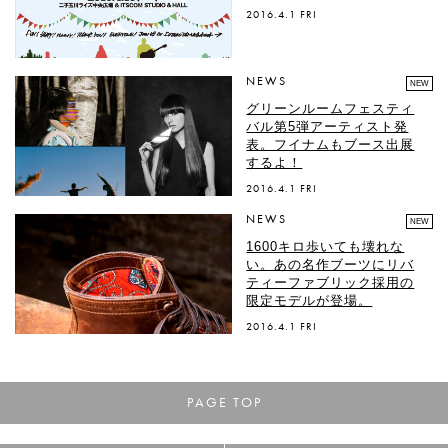
2016.4.1 FRI
NEWS
NEW
グリーンルームフェスティ
バル第5弾アーティスト発
表。フイナムもブース出展
するよ！
2016.4.1 FRI
NEWS
NEW
1600キロ歩いても壊れな
い。あの名作ブーツにリバ
ティーファブリック採用の
限定モデルが登場。
2016.4.1 FRI
PAGE TOP