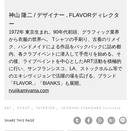
神山 隆二 / デザイナー , FLAVORディレクタ
ー
1972年 東京生まれ。90年代初頭、グラフィック業界
から衣服の世界へ。 Tシャツの手刷り、古着のリメイ
ク、ハンドメイドによる作品をバックパックに詰め都
内、各クラブイベントに潜入して手売りを始める。そ
の後、ライブペイントを中心としたART活動を積極的
に行い、サンフランシスコ、LA、ストックホルム等で
のエキシヴィジョンで活躍の場を広げる。ブランド
「FLAVOR.」「BlANKS」も展開。
ryujikamiyama.com
ART
EVENT
INTERIOR
JOURNAL STANDARD Furniture
SHARE THIS PAGE