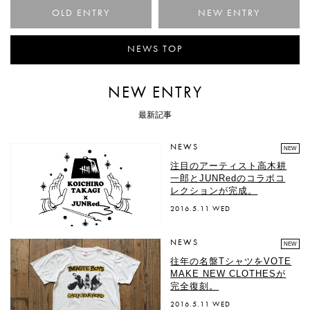
< 夏の準備は今のうちに。
NEWS TOP
NEW ENTRY
最新記事
NEWS
NEW
注目のアーティスト高木耕
一郎とJUNRedのコラボコ
レクションが完成。
2016.5.11 WED
NEWS
NEW
往年の名盤TシャツをVOTE
MAKE NEW CLOTHESが
完全復刻。
2016.5.11 WED