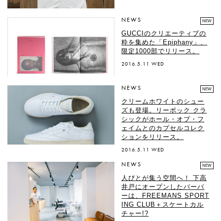
NEWS
NEW
GUCCIのクリエーティブの
粋を集めた「Epiphany」、
限定1000部でリリース。
2016.5.11 WED
NEWS
NEW
クリームホワイトのシュー
ズも登場。リーボック クラ
シックがホール・オブ・フ
ェイムとのカプセルコレク
ションをリリース。
2016.5.11 WED
NEWS
NEW
人びとが集う空間へ！ 下高
井戸にオープンしたバーバ
ーは、FREEMANS SPORT
ING CLUB＋スケートカル
チャー!?