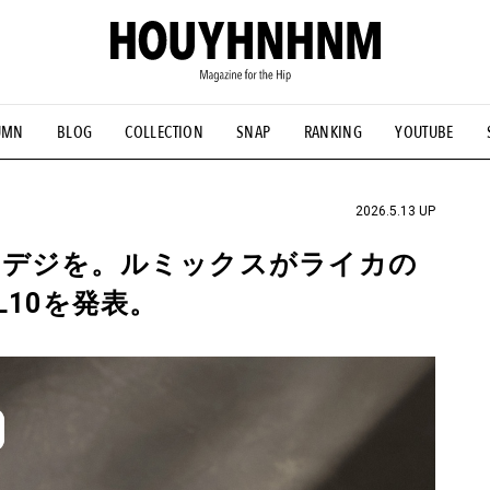
UMN
BLOG
COLLECTION
SNAP
RANKING
YOUTUBE
NS
#古着サミット
#NEW VINTAGE
#マイナーグッド図鑑
#FOCUS IT
#AH.H
#ととけん
#FASHION
#MUSIC
#M
2026.5.13 UP
ンデジを。ルミックスがライカの
L10を発表。