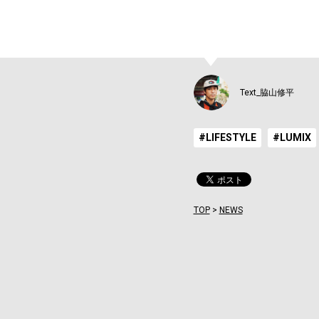
Text_脇山修平
#LIFESTYLE
#LUMIX
TOP
>
NEWS