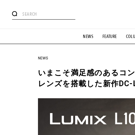
#注目のタグ
NEWS
FEATURE
COL
#SHOPPING ADDICT
#憧れの逸品
#ESSENTIAL DESIG
#GH 銘品の所以
#フイナムのYouTube
#Commune H
#SPORTS
#HANDSOME HANDBOOK
NEWS
いまこそ満足感のあるコ
レンズを搭載した新作DC-