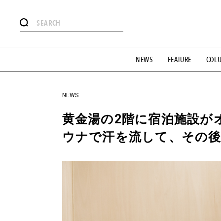
#注目のタグ
NEWS
FEATURE
COL
#SHOPPING ADDICT
#憧れの逸品
#ESSENTIAL DESIG
#GH 銘品の所以
#フイナムのYouTube
#Commune H
#SPORTS
#HANDSOME HANDBOOK
NEWS
黄金湯の2階に宿泊施設が
ウナで汗を流して、その後