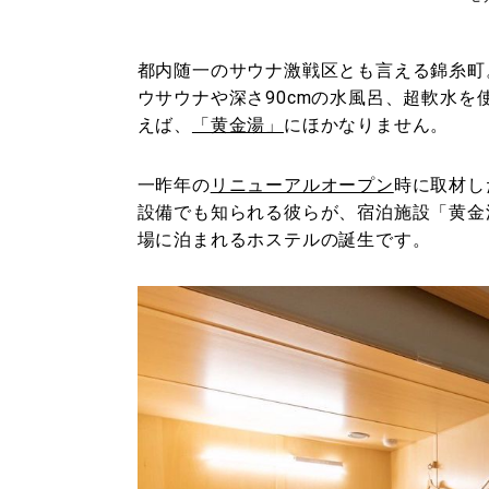
都内随一のサウナ激戦区とも言える錦糸町
ウサウナや深さ90cmの水風呂、超軟水
えば、
「黄金湯」
にほかなりません。
一昨年の
リニューアルオープン
時に取材し
設備でも知られる彼らが、宿泊施設「黄金
場に泊まれるホステルの誕生です。