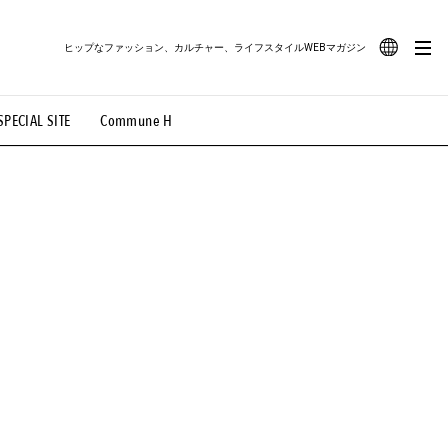
ヒップなファッション、カルチャー、ライフスタイルWEBマガジン
JA
SPECIAL SITE
Commune H
#路地裏てぃーん。
#MONTHLY JOURNAL
EN
OVIE
#LIFESTYLE
#SNEAKER
#OUTDOOR