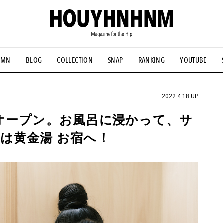
UMN
BLOG
COLLECTION
SNAP
RANKING
YOUTUBE
NS
#古着サミット
#NEW VINTAGE
#マイナーグッド図鑑
#FOCUS IT
#AH.H
#ととけん
#FASHION
#MUSIC
#M
2022.4.18 UP
オープン。お風呂に浸かって、サ
は黄金湯 お宿へ！