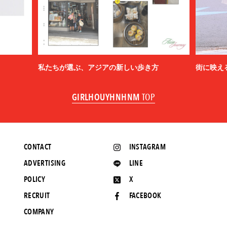
私たちが選ぶ、アジアの新しい歩き方
街に映え
GIRLHOUYHNHNM
TOP
CONTACT
INSTAGRAM
ADVERTISING
LINE
POLICY
X
RECRUIT
FACEBOOK
COMPANY