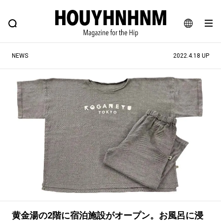
NEWS
FEATURE
BLOG
SNAP
Commune H
ヒップなファッション、カルチャー、ライフスタイルWEBマガジン
JA
NEWS
2022.4.18 UP
EN
#注目のタグ
#SHOPPING ADDICT
#憧れの逸品
#ESSENTIAL DESIGNS
#古着サミット
#NEW VINTAGE
#マイナーグッド図鑑
#路地裏てぃーん。
#MONTHLY JOURNAL
#GH 銘品の所以
#フイナムのYouTube
#Commune H
#FOCUS IT
#AH.H
#ととけん
#FASHION
#MUSIC
#MOVIE
黄金湯の2階に宿泊施設がオープン。お風呂に浸