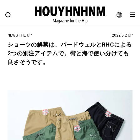
NEWS
FEATURE
BLOG
SNAP
Commune H
ヒップなファッション、カルチャー、ライフスタイルWEBマガジン
JA
NEWS | TIE UP
2022.5.2 UP
EN
ショーツの解禁は、バードウェルとRHCによる
2つの別注アイテムで。街と海で使い分けても
#注目のタグ
良さそうです。
#SHOPPING ADDICT
#憧れの逸品
#ESSENTIAL DESIGNS
#古着サミット
#NEW VINTAGE
#マイナーグッド図鑑
#路地裏てぃーん。
#MONTHLY JOURNAL
#GH 銘品の所以
#フイナムのYouTube
#Commune H
#FOCUS IT
#AH.H
#ととけん
#FASHION
#MUSIC
#MOVIE