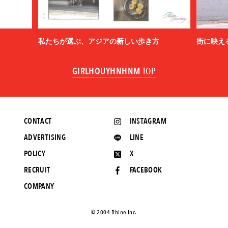
私たちが選ぶ、アジアの新しい歩き方
街に映え
GIRLHOUYHNHNM
TOP
CONTACT
INSTAGRAM
ADVERTISING
LINE
POLICY
X
RECRUIT
FACEBOOK
COMPANY
©️ 2004 Rhino Inc.