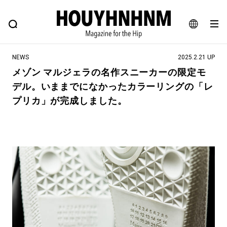
NEWS
FEATURE
BLOG
SNAP
Commune H
ヒップなファッション、カルチャー、ライフスタイルWEBマガジン
JA
NEWS
2025.2.21 UP
EN
メゾン マルジェラの名作スニーカーの限定モ
デル。いままでになかったカラーリングの「レ
#注目のタグ
プリカ」が完成しました。
#SHOPPING ADDICT
#憧れの逸品
#ESSENTIAL DESIGNS
#古着サミット
#NEW VINTAGE
#マイナーグッド図鑑
#路地裏てぃーん。
#MONTHLY JOURNAL
#GH 銘品の所以
#フイナムのYouTube
#Commune H
#FOCUS IT
#AH.H
#ととけん
#FASHION
#MUSIC
#MOVIE