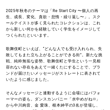
2025年秋冬のテーマは「Re Start City 〜個人の再
生、成長、変化、貪欲・怠惰・繰り返し〜」。スク
ールテイストが多く見られたコレクションは、これ
から新しい何かを経験していく学生をイメージして
つくられたといいます。
歌舞伎町といえば、“どんな人でも受け入れられ、失
敗してもまた立ち上がることができる街”。新たな挑
戦、純粋無垢な姿勢、歌舞伎町と学生という一見相
容れない存在をあえて一緒くたにすることで、ブラ
ンドが届けたいメッセージがストレートに表されて
いたように感じました。
そんなメッセージと連動するように会場にはパフォ
ーマーの姿も。ダンスカンパニー「水中めがね♾️」
から中川絢⾳、⾦ 愛珠、根本紳平の3名が登場し、