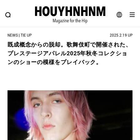
NEWS
FEATURE
BLOG
SNAP
Commune H
ヒップなファッション、カルチャー、ライフスタイルWEBマガジン
JA
NEWS | TIE UP
2025.2.19 UP
EN
既成概念からの脱却。歌舞伎町で開催された、
プレステージアパレル2025年秋冬コレクショ
#注目のタグ
ンのショーの模様をプレイバック。
#SHOPPING ADDICT
#憧れの逸品
#ESSENTIAL DESIGNS
#古着サミット
#NEW VINTAGE
#マイナーグッド図鑑
#路地裏てぃーん。
#MONTHLY JOURNAL
#GH 銘品の所以
#フイナムのYouTube
#Commune H
#FOCUS IT
#AH.H
#ととけん
#FASHION
#MUSIC
#MOVIE