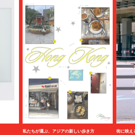
私たちが選ぶ、アジアの新しい歩き方
街に映え