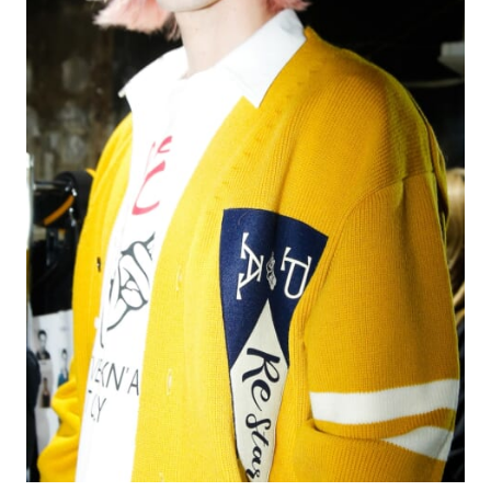
#LIFESTYLE
#SNEAKER
#OUTDOOR
#SPORTS
#HANDSOME HANDBOOK