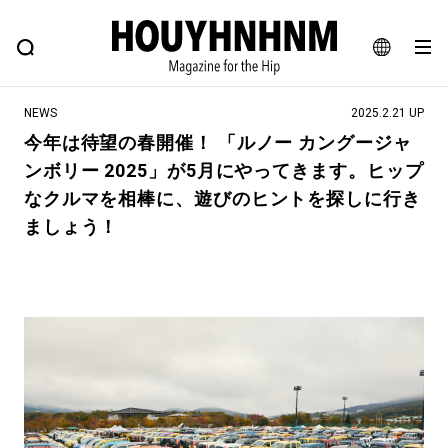
NEWS
FEATURE
BLOG
SNAP
Commune H
ヒップなファッション、カルチャー、ライフスタイルWEBマガジン
JA
NEWS
2025.2.21 UP
EN
今年は待望の春開催！ 「ルノー カングージャ
ンボリー 2025」が5月にやってきます。ヒップ
#注目のタグ
なクルマを相棒に、遊びのヒントを探しに行き
#SHOPPING ADDICT
#憧れの逸品
ましょう！
#ESSENTIAL DESIGNS
#古着サミット
#NEW VINTAGE
#マイナーグッド図鑑
#路地裏てぃーん。
#MONTHLY JOURNAL
#GH 銘品の所以
#フイナムのYouTube
#Commune H
#FOCUS IT
#AH.H
#ととけん
#FASHION
#MUSIC
#MOVIE