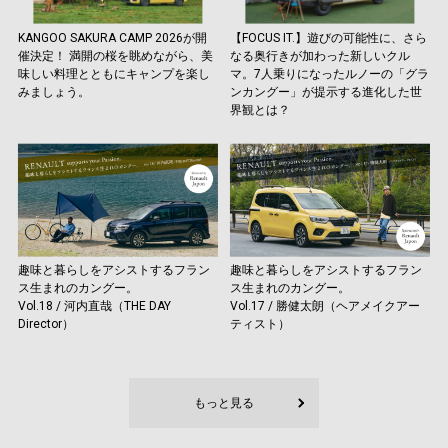
KANGOO SAKURA CAMP 2026が開
【FOCUS IT.】遊びの可能性に、さら
催決定！ 満開の桜を眺めながら、美
なる奥行きが加わった新しいクル
味しい料理とともにキャンプを楽し
マ。7人乗りになったルノーの「グラ
みましょう。
ンカングー」が提示する進化した世
界観とは？
趣味と暮らしをアシストするフラン
趣味と暮らしをアシストするフラン
ス生まれのカングー。
ス生まれのカングー。
Vol.18 / 河内直哉（THE DAY
Vol.17 / 勝健太朗（ヘアメイクアー
Director）
ティスト）
もっと見る