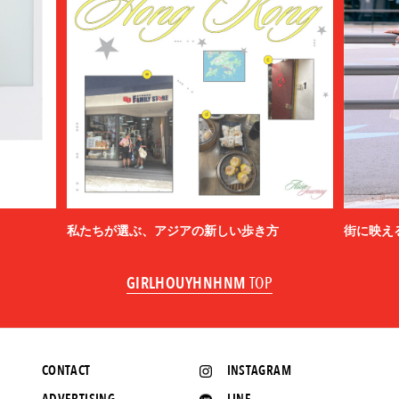
私たちが選ぶ、アジアの新しい歩き方
街に映え
GIRLHOUYHNHNM
TOP
CONTACT
INSTAGRAM