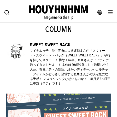
NEWS
FEATURE
BLOG
SNAP
Commune H
ヒップなファッション、カルチャー、ライフスタイルWEBマガジン
JA
COLUMN
EN
SWEET SWEET BACK
#注目のタグ
フイナムっ子、渋谷直角による連載まんが「スウィー
ト・スウィート・バック（SWEET SWEET BACK）」が満
#SHOPPING ADDICT
#憧れの逸品
を持してスタート！ 構想１年半、直角さんがフイナムに
帰ってきましたよ～！ 本作は40歳独身にして帰郷した主
#ESSENTIAL DESIGNS
#古着サミット
人公、春巻ポテトの物語。細かいディテールやカルチャ
ーアイテムがどっさり登場する直角まんがの決定版にな
#NEW VINTAGE
#マイナーグッド図鑑
る予感！ ノスタルジックな想いをのせて、毎月第3木曜日
#路地裏てぃーん。
#MONTHLY JOURNAL
に更新（予定）です！
#GH 銘品の所以
#フイナムのYouTube
#Commune H
#FOCUS IT
#AH.H
#ととけん
#FASHION
#MUSIC
#MOVIE