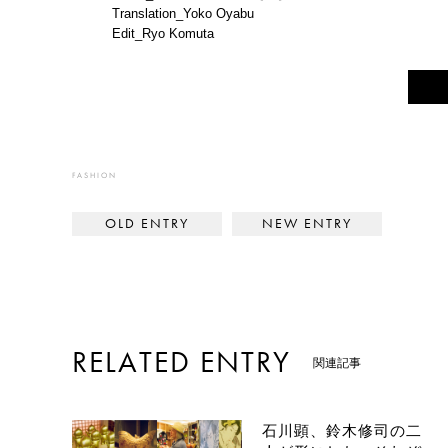
Translation_Yoko Oyabu
Edit_Ryo Komuta
FASHION
< The Comfort St
ボクとJ
RELATED ENTRY
関連記事
石川顕、鈴木修司の二