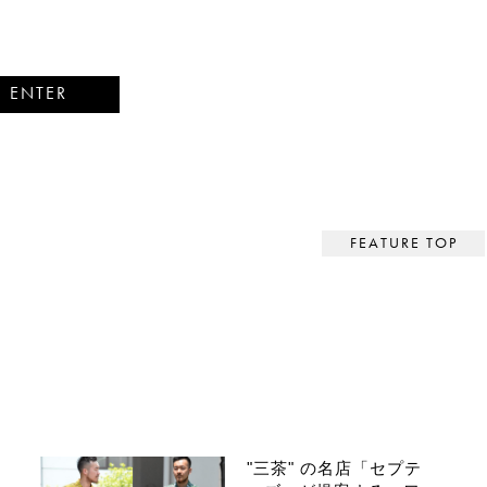
ENTER
yle of UGG® うつくしい日常品の目利き・小林和人がもとめる
eep®の暮らしかた。 >
FEATURE TOP
"三茶" の名店「セプテ