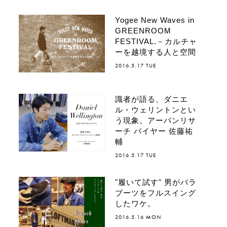
Yogee New Waves in
GREENROOM
FESTIVAL.－カルチャ
ーを越境する人と空間
2016.5.17 TUE
識者が語る、ダニエ
ル・ウェリントンとい
う現象。アーバンリサ
ーチ バイヤー 佐藤祐
輔
2016.5.17 TUE
"履いて試す" 男がパラ
ブーツをフルスイング
したワケ。
2016.5.16 MON