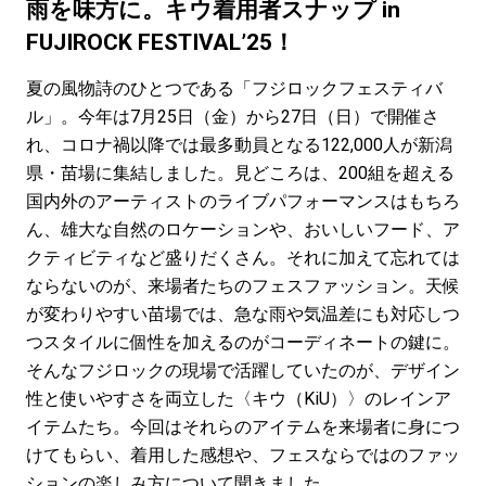
#LIFESTYLE
#SNEAKER
#OUTDOOR
雨を味方に。キウ着用者スナップ in
#SPORTS
#HANDSOME HANDBOOK
FUJIROCK FESTIVAL’25！
夏の風物詩のひとつである「フジロックフェスティバ
ル」。今年は7月25日（金）から27日（日）で開催さ
れ、コロナ禍以降では最多動員となる122,000人が新潟
県・苗場に集結しました。見どころは、200組を超える
国内外のアーティストのライブパフォーマンスはもちろ
ん、雄大な自然のロケーションや、おいしいフード、ア
クティビティなど盛りだくさん。それに加えて忘れては
ならないのが、来場者たちのフェスファッション。天候
が変わりやすい苗場では、急な雨や気温差にも対応しつ
つスタイルに個性を加えるのがコーディネートの鍵に。
そんなフジロックの現場で活躍していたのが、デザイン
性と使いやすさを両立した〈キウ（KiU）〉のレインア
イテムたち。今回はそれらのアイテムを来場者に身につ
けてもらい、着用した感想や、フェスならではのファッ
ションの楽しみ方について聞きました。