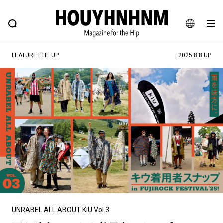
NEWS
FEATURE
BLOG
SNAP
Commune H
ヒップなファッション、カルチャー、ライフスタイルWEBマガジン
JA
FEATURE | TIE UP
2025.8.8 UP
EN
#注目のタグ
#SHOPPING ADDICT
#憧れの逸品
#ESSENTIAL DESIGNS
#古着サミット
#NEW VINTAGE
#マイナーグッド図鑑
#路地裏てぃーん。
#MONTHLY JOURNAL
#GH 銘品の所以
#フイナムのYouTube
#Commune H
#FOCUS IT
#AH.H
#ととけん
#FASHION
#MUSIC
#MOVIE
UNRABEL ALL ABOUT KiU Vol.3