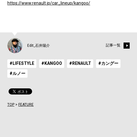
https://www.renault.jp/car_lineup/kangoo/
記事一覧
Edit_石井陽介
#LIFESTYLE
#KANGOO
#RENAULT
#カングー
#ルノー
TOP
>
FEATURE