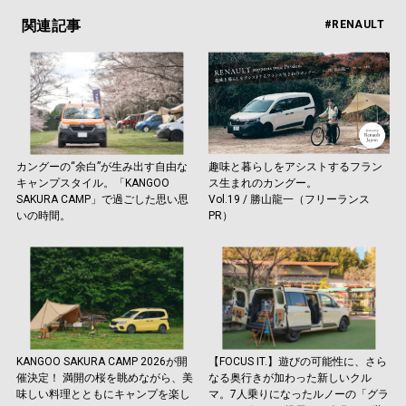
関連記事
#RENAULT
カングーの“余白”が生み出す自由な
趣味と暮らしをアシストするフラン
キャンプスタイル。「KANGOO
ス生まれのカングー。
SAKURA CAMP」で過ごした思い思
Vol.19 / 勝山龍一（フリーランス
いの時間。
PR）
KANGOO SAKURA CAMP 2026が開
【FOCUS IT.】遊びの可能性に、さら
催決定！ 満開の桜を眺めながら、美
なる奥行きが加わった新しいクル
味しい料理とともにキャンプを楽し
マ。7人乗りになったルノーの「グラ