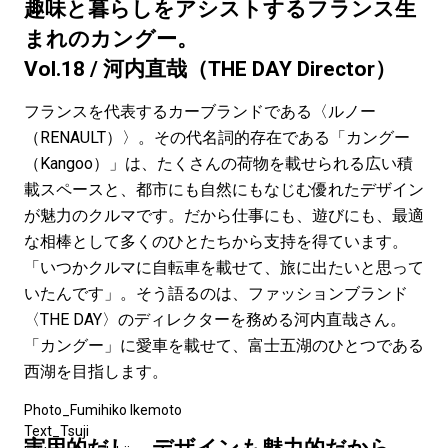
#LIFESTYLE
#SNEAKER
#OUTDOOR
趣味と暮らしをアシストするフランス生
#SPORTS
#HANDSOME HANDBOOK
まれのカングー。
Vol.18 / 河内直哉（THE DAY Director）
フランスを代表するカーブランドである〈ルノー
（RENAULT）〉。その代名詞的存在である「カングー
（Kangoo）」は、たくさんの荷物を載せられる広い積
載スペースと、都市にも自然にもなじむ優れたデザイン
が魅力のクルマです。だから仕事にも、遊びにも、最適
な相棒として多くのひとたちから支持を得ています。
「いつかクルマに自転車を載せて、旅に出たいと思って
いたんです」。そう語るのは、ファッションブランド
〈THE DAY〉のディレクターを務める河内直哉さん。
「カングー」に愛車を載せて、富士五湖のひとつである
西湖を目指します。
Photo_Fumihiko Ikemoto
Text_Tsuji
実用的だし、デザインも魅力的だから、