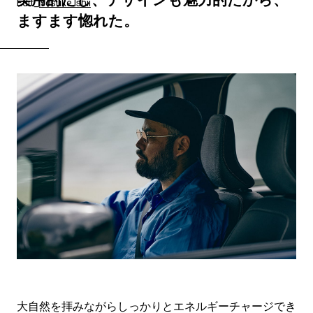
Edit_
Yosuke Ishii
ますます惚れた。
大自然を拝みながらしっかりとエネルギーチャージでき