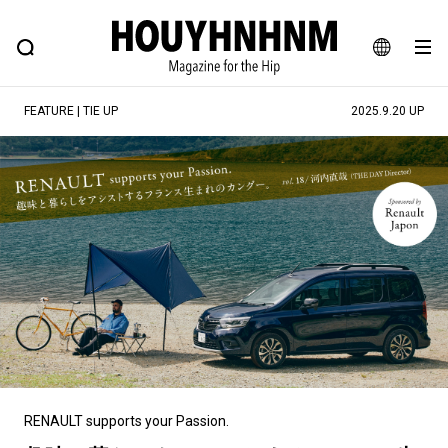
NEWS
FEATURE
BLOG
SNAP
Commune H
ヒップなファッション、カルチャー、ライフスタイルWEBマガジン
JA
FEATURE | TIE UP
2025.9.20 UP
EN
#注目のタグ
#SHOPPING ADDICT
#憧れの逸品
#ESSENTIAL DESIGNS
#古着サミット
#NEW VINTAGE
#マイナーグッド図鑑
#路地裏てぃーん。
#MONTHLY JOURNAL
#GH 銘品の所以
#フイナムのYouTube
#Commune H
#FOCUS IT
#AH.H
#ととけん
#FASHION
#MUSIC
#MOVIE
RENAULT supports your Passion.