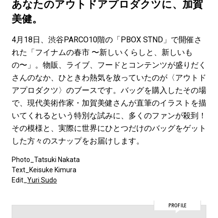
#LIFESTYLE
#SNEAKER
#OUTDOOR
あなたのアウトドアプロダクツに、加賀
#SPORTS
#HANDSOME HANDBOOK
美健。
4月18日、渋谷PARCO10階の「PBOX STND」で開催さ
れた「フイナムの春市 〜新しいくらしと、新しいも
の〜」。物販、ライブ、フードとコンテンツが盛りだく
さんのなか、ひときわ熱気を放っていたのが〈アウトド
アプロダクツ〉のブースです。バッグを購入したその場
で、現代美術作家・加賀美健さんが直筆のイラストを描
いてくれるという特別な試みに、多くのファンが殺到！
その模様と、実際に世界にひとつだけのバッグをゲット
した方々のスナップをお届けします。
Photo_Tatsuki Nakata
Text_Keisuke Kimura
Edit_
Yuri Sudo
PROFILE