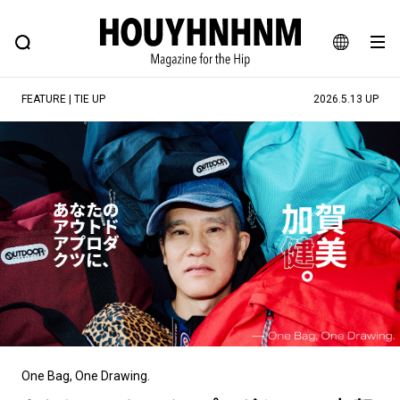
NEWS
FEATURE
BLOG
SNAP
Commune H
ヒップなファッション、カルチャー、ライフスタイルWEBマガジン
JA
FEATURE | TIE UP
2026.5.13 UP
EN
#注目のタグ
#SHOPPING ADDICT
#憧れの逸品
#ESSENTIAL DESIGNS
#古着サミット
#NEW VINTAGE
#マイナーグッド図鑑
#路地裏てぃーん。
#MONTHLY JOURNAL
#GH 銘品の所以
#フイナムのYouTube
#Commune H
#FOCUS IT
#AH.H
#ととけん
#FASHION
#MUSIC
#MOVIE
One Bag, One Drawing.