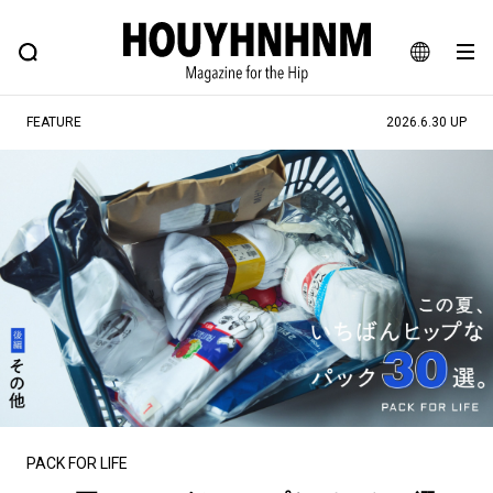
NEWS
FEATURE
BLOG
SNAP
Commune H
ヒップなファッション、カルチャー、ライフスタイルWEBマガジン
JA
FEATURE
2026.6.30 UP
EN
#注目のタグ
#SHOPPING ADDICT
#憧れの逸品
#ESSENTIAL DESIGNS
#古着サミット
#NEW VINTAGE
#マイナーグッド図鑑
#路地裏てぃーん。
#MONTHLY JOURNAL
#GH 銘品の所以
#フイナムのYouTube
#Commune H
#FOCUS IT
#AH.H
#ととけん
#FASHION
#MUSIC
#MOVIE
PACK FOR LIFE