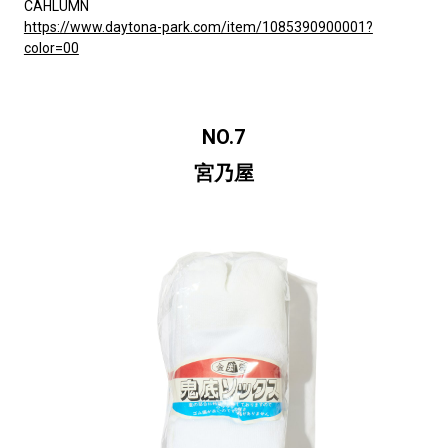
CAHLUMN
https://www.daytona-park.com/item/1085390900001?
color=00
NO.7
宮乃屋