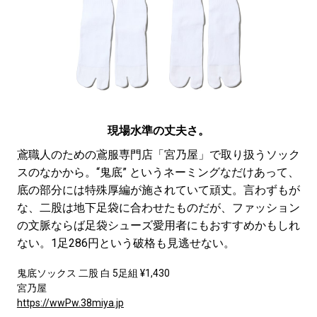
現場水準の丈夫さ。
鳶職人のための鳶服専門店「宮乃屋」で取り扱うソック
スのなかから。“鬼底” というネーミングなだけあって、
底の部分には特殊厚編が施されていて頑丈。言わずもが
な、二股は地下足袋に合わせたものだが、ファッション
の文脈ならば足袋シューズ愛用者にもおすすめかもしれ
ない。1足286円という破格も見逃せない。
鬼底ソックス 二股 白 5足組 ¥1,430
宮乃屋
https://wwPw.38miya.jp