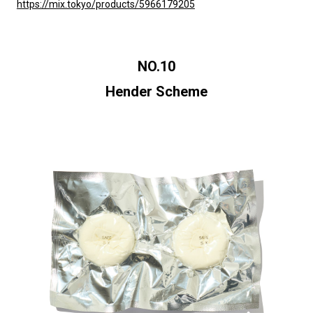
https://mix.tokyo/products/5966179205
NO.10
Hender Scheme