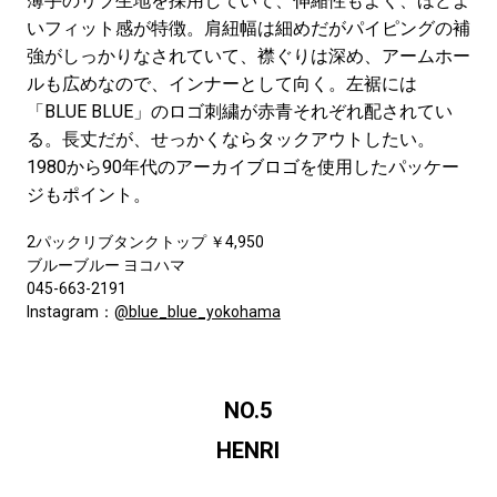
薄手のリブ生地を採用していて、伸縮性もよく、ほどよ
いフィット感が特徴。肩紐幅は細めだがパイピングの補
強がしっかりなされていて、襟ぐりは深め、アームホー
ルも広めなので、インナーとして向く。左裾には
「BLUE BLUE」のロゴ刺繍が赤青それぞれ配されてい
る。長丈だが、せっかくならタックアウトしたい。
1980から90年代のアーカイブロゴを使用したパッケー
ジもポイント。
2パックリブタンクトップ ￥4,950
ブルーブルー ヨコハマ
045-663-2191
Instagram：
@blue_blue_yokohama
NO.5
HENRI