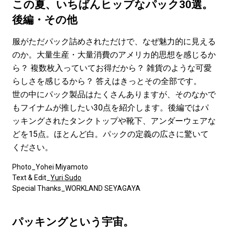
#LIFESTYLE
#SNEAKER
#OUTDOOR
この夏、いちばんヒップなパック30選。
#SPORTS
#HANDSOME HANDBOOK
後編・その他
服がただパック詰めされただけで、なぜ魅力的に見える
のか。大量生産・大量消費のアメリカ的思想を感じるか
ら？ 複数枚入っていてお得だから？ 雑貨のような可愛
らしさを感じるから？ 答えはきっとその全部です。
世の中にパック製品はたくさんありますが、そのなかで
もフイナムが推したい30点を紹介します。後編ではパ
ッキングされたタンクトップや靴下、アンダーウェアな
どを15点。ほとんど白。パックの定義の広さに驚いて
ください。
Photo_Yohei Miyamoto
Text & Edit_
Yuri Sudo
Special Thanks_WORKLAND SEYAGAYA
パッキングという宇宙。