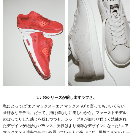
L：90シリーズが醸し出すラフさ。
私にとっては“エア マックス＝エア マックス 90”と言ってもいいくらい一
番好きなモデル。だって、掛け値なしに美しいから。ファーストモデル
のぽってりした感じを残しつつも、シャープさが加わり程よく洗練され
たデザインが絶妙なバランス。男性はより複雑なデザインになった「エア
マックス 95」以降のモデルを履いている人が多いけど、男性こそ90シリー