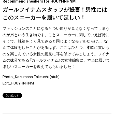
Recommend sneakers for HOUYHNHNM.
#LIFESTYLE
#SNEAKER
#OUTDOOR
ガールフイナムスタッフが提言！男性には
#SPORTS
#HANDSOME HANDBOOK
このスニーカーを履いてほしい！
ファッションのことになるとつい周りが見えなくなってしまう
のが男という生き物です。ことスニーカーに関していえば特に
そうで、靴箱をよく見てみると同じようなモデルだらけ…、な
んて体験をしたことがあるはず。ここはひとつ、柔軟に買いも
のを楽しんでいる女性の意見に耳を傾けてみましょう。フイナ
ムの妹分である『ガールフイナム』の女性編集に、本当に履いて
ほしいスニーカーを教えてもらいました！
Photo_Kazumasa Takeuchi (stuh)
Edit_HOUYHNHNM