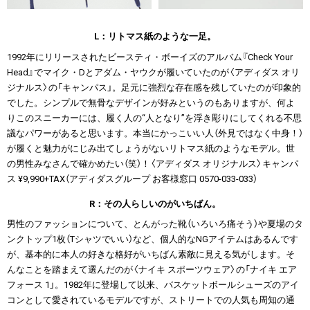
L：リトマス紙のような一足。
1992年にリリースされたビースティ・ボーイズのアルバム『Check Your
Head』でマイク・Dとアダム・ヤウクが履いていたのが〈アディダス オリ
ジナルス〉の「キャンパス」。足元に強烈な存在感を残していたのが印象的
でした。シンプルで無骨なデザインが好みというのもありますが、何よ
りこのスニーカーには、履く人の“人となり”を浮き彫りにしてくれる不思
議なパワーがあると思います。本当にかっこいい人（外見ではなく中身！）
が履くと魅力がにじみ出てしょうがないリトマス紙のようなモデル。世
の男性みなさんで確かめたい（笑）！〈アディダス オリジナルス〉キャンパ
ス ¥9,990+TAX（アディダスグループ お客様窓口 0570-033-033）
R：その人らしいのがいちばん。
男性のファッションについて、とんがった靴（いろいろ痛そう）や夏場のタ
ンクトップ1枚（Tシャツでいい）など、個人的なNGアイテムはあるんです
が、基本的に本人の好きな格好がいちばん素敵に見える気がします。そ
んなことを踏まえて選んだのが〈ナイキ スポーツウェア〉の「ナイキ エア
フォース 1」。1982年に登場して以来、バスケットボールシューズのアイ
コンとして愛されているモデルですが、ストリートでの人気も周知の通