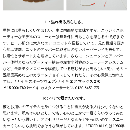
L：溢れ出る男らしさ。
男性には男らしくいてほしい。主に内面的な意味ですが、こういうスポ
ーティーなモデルのスニーカーは無条件に男らしさを感じるので好きで
す。ヒール部分に大きなエア ユニットを搭載していて、見た目通り履き
心地は抜群。ニットのアッパーに継ぎ目のないオーバーレイを被せて、
快適性とサポート力を追求しています。さらに、シュータンとアッパー
が一体型となったブーティー構造や左右非対称のシューレースシステム
など、最新テクノロジーを駆使している感じがまた男らしい（笑）。その上
難易度高めなこのカラーをチョイスしてくれたら、その心意気に惚れま
すね。〈ナイキ スポーツウェア〉ナイキ エア マックス 270
￥15,000+TAX（ナイキ カスタマーサービス 0120-6453-77）
R：ペアで履きたいです。
彼とお揃いのアイテムを身につけることに抵抗がある人は少なくないと
思います。私もそのひとり。でも、心のどこかで一度くらいやってみた
いな〜という思いも。アクセサリーだとなんかガチっぽいので、スニー
カーくらいなら挑戦できそうな気がしています。「TIGER ALLY」は1980年