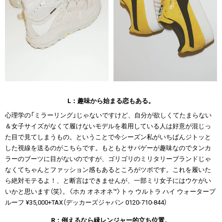
L：趣味から始まる恋もある。
心理学の「ミラーリング」じゃないですけど、自分が欲しくてたまらない
＆女子サイズがなくて履けないモデルを着用している人は好意が混じっ
た目で見てしまうもの。ということで今シーズン私がいちばんジトッと
した視線を送るのがこちらです。もともとサバゲーが趣味なのでタンカ
ラーのブーツに目がないのですが、ゴリゴリのミリタリーブランドじゃ
なくてちゃんとファッション感もあるところがツボです。これを履いた
ら絶対モテるよ！、と断言はできませんが、一部ミリ女子にはウケがい
いかと思います（笑）。〈ホカ オネオネ™〉トゥ ウルトラ ハイ ウォータープ
ルーフ ¥35,000+TAX（デッカーズジャパン 0120-710-844）
R：例えるなら緑レンジャー的立ち位置。