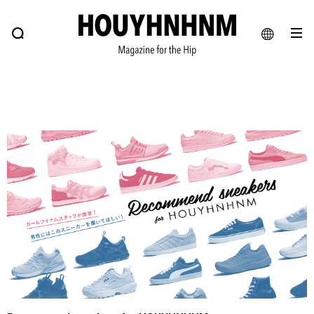
NEWS
FEATURE
BLOG
SNAP
Commune H
ヒップなファッション、カルチャー、ライフスタイルWEBマガジン
JA
EN
#注目のタグ
#SHOPPING ADDICT
#憧れの逸品
#ESSENTIAL DESIGNS
#古着サミット
#NEW VINTAGE
#マイナーグッド図鑑
#路地裏てぃーん。
#MONTHLY JOURNAL
#GH 銘品の所以
#フイナムのYouTube
#Commune H
#FOCUS IT
#AH.H
#ととけん
#FASHION
#MUSIC
#MOVIE