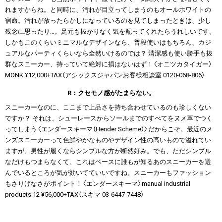
れますからね。と同時に、汚れが目立ってしまうのもオールホワイトの
宿命。汚れが放ったらかしになっているのを見てしまったときは、少し
残念に思ったり…。足元も抜かりなく気を配ってくれたらうれしいです。
しかもこのくらいミニマルなデザインなら、普段使いはもちろん、カジ
ュアルなパーティくらいなら全然いけるのでは？ 清潔感も使い勝手も抜
群なスニーカー、持っていて絶対に損はないはず！〈オニツカタイガー〉
MONK ¥12,000+TAX（アシックスジャパンお客様相談室 0120-068-806）
R：クセモノ感がたまらない。
スニーカーなのに、ここまで上品さを持ち合わせているのも珍しくない
ですか？ それは、シューレースからソールまでのすべてをヌメ革でつく
ってしまう〈エンダースキーマ（Hender Scheme）〉だからこそ。最近のメ
ンズスニーカーって色鮮やかなものやデザイン性の高いもので溢れてい
ますが、男性が履くならシンプルな方が断然好み。でも、ただシンプル
なだけもつまらなくて、これはベースに誰もが知るあのスニーカーを選
んでいるところが気が効いてていいですね。スニーカーもファッション
もさりげなさがポイント！〈エンダースキーマ〉manual industrial
products 12 ¥56,000+TAX（スキマ 03-6447-7448）