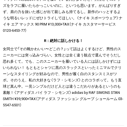
ズをラフに履いたらかっこいいのに、といつも思います。がんばりすぎ
ず、肩の力を抜いた感じが出て親しみも持てるし。新作のハッとするよ
うな明るいレッドにぜひトライしてほしい。〈ナイキ スポーツウェア〉ナ
イキ エア マックス 90 PRM ¥13,000+TAX（ナイキ カスタマーサービス
0120-6453-77）
R：絶対に話しかける！
女同士で「その靴かわいい〜どこの？」って話はよくするけど、男性のス
ニーカーには突っ込みづらい。女性とは全く違う観点で選んでそうだし
恐れ多くて。でも、このスニーカーを履いている人には話しかけずには
いられない！ もともとシャツに黒のスラックスといったミニマルでクリ
ーンなスタイリングが好みなので、男性が履く白のスタンスミスがツ
ボ。そのうえ、私の大好きな〈ラフ・シモンズ〉とのコラボって。もう直
球ど真ん中。一見シンプルだけど人とは違うこだわりがあるというのも
素敵！〈アディダス バイ ラフ・シモンズ〉adidas by RAF SIMONS STAN
SMITH ¥39,900+TAX（アディダス ファッション グループ ショールーム 03-
5547-6501）