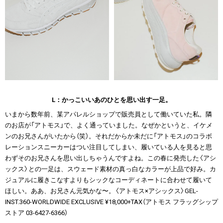
L：かっこいいあのひとを思い出す一足。
いまから数年前、某アパレルショップで販売員として働いていた私。隣
のお店が「アトモス」で、よく通っていました。なぜかというと、イケメ
ンのお兄さんがいたから（笑）。それだからか未だに「アトモス」のコラボ
レーションスニーカーはつい注目してしまい、履いている人を見ると思
わずそのお兄さんを思い出しちゃうんですよね。この春に発売した〈アシ
ックス〉との一足は、スウェード素材の真っ白なカラーが上品で好み。カ
ジュアルに履きこなすよりもシックなコーディネートに合わせて履いて
ほしい。ああ、お兄さん元気かな〜。〈アトモス×アシックス〉GEL-
INST.360-WORLDWIDE EXCLUSIVE ¥18,000+TAX（アトモス フラッグシップ
ストア 03-6427-6366）