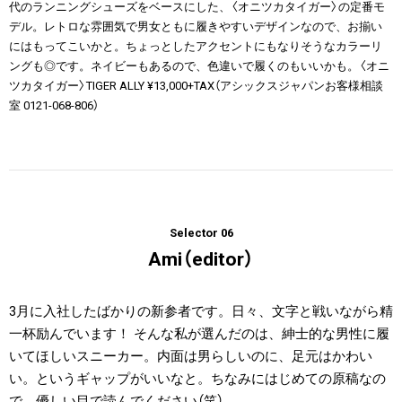
代のランニングシューズをベースにした、〈オニツカタイガー〉の定番モ
デル。レトロな雰囲気で男女ともに履きやすいデザインなので、お揃い
にはもってこいかと。ちょっとしたアクセントにもなりそうなカラーリ
ングも◎です。ネイビーもあるので、色違いで履くのもいいかも。〈オニ
ツカタイガー〉TIGER ALLY ¥13,000+TAX（アシックスジャパンお客様相談
室 0121-068-806）
Selector 06
Ami（editor）
3月に入社したばかりの新参者です。日々、文字と戦いながら精
一杯励んでいます！ そんな私が選んだのは、紳士的な男性に履
いてほしいスニーカー。内面は男らしいのに、足元はかわい
い。というギャップがいいなと。ちなみにはじめての原稿なの
で、優しい目で読んでください（笑）。