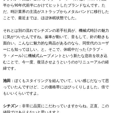
半から90年代前半にかけてヒットしたブランドなんです。た
だ、時計業界の主流がストラップからメタルバンドに移行した
ことで、最近までは、ほぼ休眠状態でした。
それとは別の流れでシチズンの若手社員が、機械式時計の魅力
に気がついたんですね。歯車が動いて、音もして、針の動きも
面白い。こんなに魅力的な商品があるのなら、同世代のユーザ
ーにも知ってほしい、と。そこで、休眠中だった〈クラブ・
ラ・メール〉に機械式ムーブメントという新たな息吹を吹き込
むことで、今一度、復活させようというのがリニューアルの経
緯です。
池田
：ぼくもスタイリングを組んでいて、いい感じだなって思
っていたんですけど、この価格帯にはびっくりしました。倍で
もいいくらいですよ。
シチズン
：非常に品質にこだわっていますからね。正直、この
値段ではありえないと思いますよ。