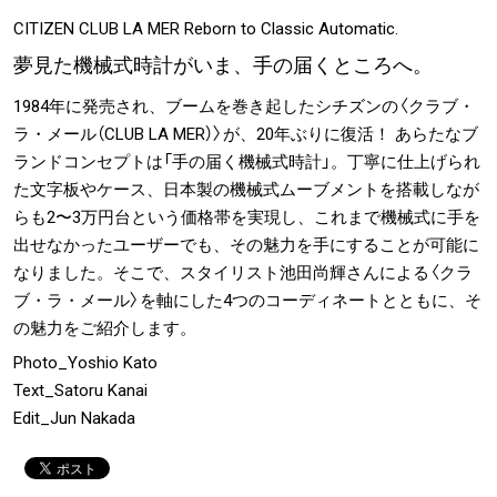
#LIFESTYLE
#SNEAKER
#OUTDOOR
CITIZEN CLUB LA MER Reborn to Classic Automatic.
#SPORTS
#HANDSOME HANDBOOK
夢見た機械式時計がいま、手の届くところへ。
1984年に発売され、ブームを巻き起したシチズンの〈クラブ・
ラ・メール（CLUB LA MER）〉が、20年ぶりに復活！ あらたなブ
ランドコンセプトは「手の届く機械式時計」。丁寧に仕上げられ
た文字板やケース、日本製の機械式ムーブメントを搭載しなが
らも2〜3万円台という価格帯を実現し、これまで機械式に手を
出せなかったユーザーでも、その魅力を手にすることが可能に
なりました。そこで、スタイリスト池田尚輝さんによる〈クラ
ブ・ラ・メール〉を軸にした4つのコーディネートとともに、そ
の魅力をご紹介します。
Photo_Yoshio Kato
Text_Satoru Kanai
Edit_Jun Nakada