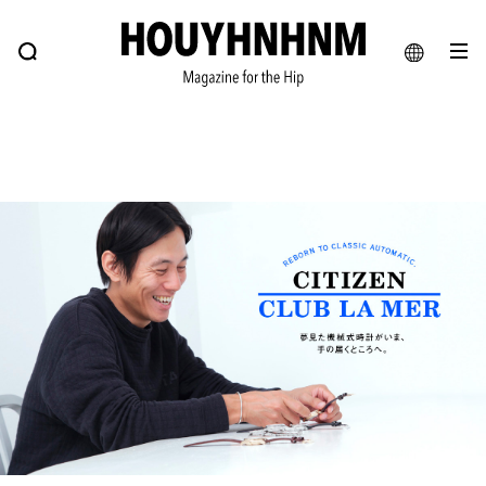
NEWS
FEATURE
BLOG
SNAP
Commune H
ヒップなファッション、カルチャー、ライフスタイルWEBマガジン
JA
EN
#注目のタグ
#SHOPPING ADDICT
#憧れの逸品
#ESSENTIAL DESIGNS
#古着サミット
#NEW VINTAGE
#マイナーグッド図鑑
#路地裏てぃーん。
#MONTHLY JOURNAL
#GH 銘品の所以
#フイナムのYouTube
#Commune H
#FOCUS IT
#AH.H
#ととけん
#FASHION
#MUSIC
#MOVIE