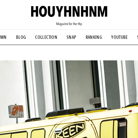
UMN
BLOG
COLLECTION
SNAP
RANKING
YOUTUBE
NS
#古着サミット
#NEW VINTAGE
#マイナーグッド図鑑
#FOCUS IT
#AH.H
#ととけん
#FASHION
#MUSIC
#M