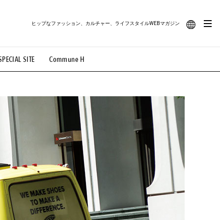
ヒップなファッション、カルチャー、ライフスタイルWEBマガジン
JA
SPECIAL SITE
Commune H
#路地裏てぃーん。
#MONTHLY JOURNAL
EN
OVIE
#LIFESTYLE
#SNEAKER
#OUTDOOR