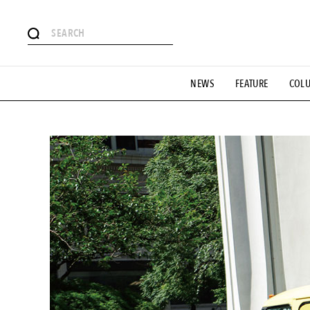
#注目のタグ
NEWS
FEATURE
COL
#SHOPPING ADDICT
#憧れの逸品
#ESSENTIAL DESIG
#GH 銘品の所以
#フイナムのYouTube
#Commune H
#SPORTS
#HANDSOME HANDBOOK