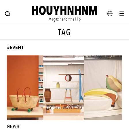
NEWS
FEATURE
BLOG
SNAP
Commune H
ヒップなファッション、カルチャー、ライフスタイルWEBマガジン
JA
TAG
EN
#EVENT
#注目のタグ
#SHOPPING ADDICT
#憧れの逸品
#ESSENTIAL DESIGNS
#古着サミット
#NEW VINTAGE
#マイナーグッド図鑑
#路地裏てぃーん。
#MONTHLY JOURNAL
#GH 銘品の所以
#フイナムのYouTube
#Commune H
#FOCUS IT
#AH.H
#ととけん
#FASHION
#MUSIC
#MOVIE
NEWS