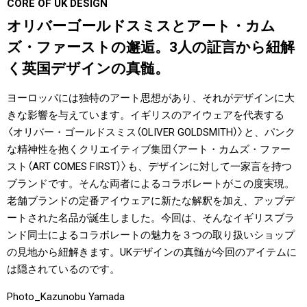
CORE OF UK DESIGN
#LIFESTYLE
#SNEAKER
#OUTDOOR
オリバーゴールドスミスとアート・カム
#SPORTS
#HANDSOME HANDBOOK
ズ・ファーストの邂逅。3人の証言から紐解
く英国デザインの真髄。
ヨーロッパには独特のアート思想があり、それがデザインに大
きな影響を与えています。イギリスのアイウェアを代表する
〈オリバー・ゴールドスミス（OLIVER GOLDSMITH）〉と、パンク
な精神性を抱くクリエイティブ集団〈アート・カムズ・ファー
スト（ART COMES FIRST）〉も、デザインに対して一家言を持つ
ブランドです。そんな両者によるコラボレートがこの度実現。
老舗ブランドの定番アイウェアに新たな解釈を加え、アップデ
ートされた名品が誕生しました。今回は、そんなイギリスブラ
ンド同士によるコラボレートの魅力を３つの取り扱いショップ
の見地から紐解きます。UKデザインの真髄が今回のアイテムに
は隠されているのです。
Photo_Kazunobu Yamada