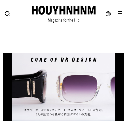
NEWS
FEATURE
BLOG
SNAP
Commune H
ヒップなファッション、カルチャー、ライフスタイルWEBマガジン
JA
EN
#注目のタグ
#SHOPPING ADDICT
#憧れの逸品
#ESSENTIAL DESIGNS
#古着サミット
#NEW VINTAGE
#マイナーグッド図鑑
#路地裏てぃーん。
#MONTHLY JOURNAL
#GH 銘品の所以
#フイナムのYouTube
#Commune H
#FOCUS IT
#AH.H
#ととけん
#FASHION
#MUSIC
#MOVIE