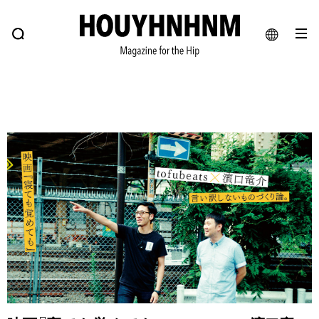
NEWS
FEATURE
BLOG
SNAP
Commune H
ヒップなファッション、カルチャー、ライフスタイルWEBマガジン
JA
EN
#注目のタグ
#SHOPPING ADDICT
#憧れの逸品
#ESSENTIAL DESIGNS
#古着サミット
#NEW VINTAGE
#マイナーグッド図鑑
#路地裏てぃーん。
#MONTHLY JOURNAL
#GH 銘品の所以
#フイナムのYouTube
#Commune H
#FOCUS IT
#AH.H
#ととけん
#FASHION
#MUSIC
#MOVIE