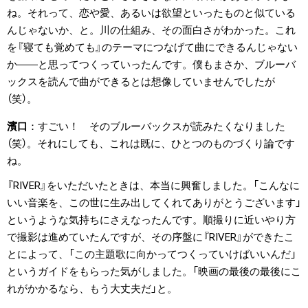
ね。それって、恋や愛、あるいは欲望といったものと似ている
んじゃないか、と。川の仕組み、その面白さがわかった。これ
を『寝ても覚めても』のテーマにつなげて曲にできるんじゃない
か――と思ってつくっていったんです。僕もまさか、ブルーバ
ックスを読んで曲ができるとは想像していませんでしたが
（笑）。
濱口
すごい！ そのブルーバックスが読みたくなりました
（笑）。それにしても、これは既に、ひとつのものづくり論です
ね。
『RIVER』をいただいたときは、本当に興奮しました。「こんなに
いい音楽を、この世に生み出してくれてありがとうございます」
というような気持ちにさえなったんです。順撮りに近いやり方
で撮影は進めていたんですが、その序盤に『RIVER』ができたこ
とによって、「この主題歌に向かってつくっていけばいいんだ」
というガイドをもらった気がしました。「映画の最後の最後にこ
れがかかるなら、もう大丈夫だ」と。