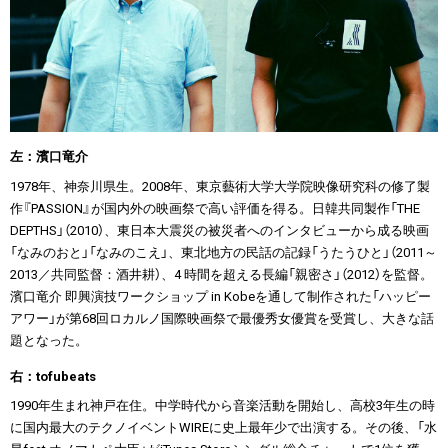
左：濱口竜介
1978年、神奈川県生。2008年、東京藝術大学大学院映像研究科の修了製
作『PASSION』が国内外の映画祭で高い評価を得る。日韓共同製作「THE
DEPTHS」（2010）、東日本大震災の被災者へのインタビューから成る映画
「なみのおと」「なみのこえ」、東北地方の民話の記録「うたうひと」（2011～
2013／共同監督：酒井耕）、4 時間を超える長編「親密さ」（2012）を監督。
濱口竜介 即興演技ワークショップ in Kobeを通して制作された「ハッピー
アワー」が第68回ロカルノ国際映画祭で最優秀女優賞を受賞し、大きな話
題となった。
右：tofubeats
1990年生まれ神戸在住。中学時代から音楽活動を開始し、高校3年生の時
に国内最大のテクノイベントWIREに史上最年少で出演する。その後、「水