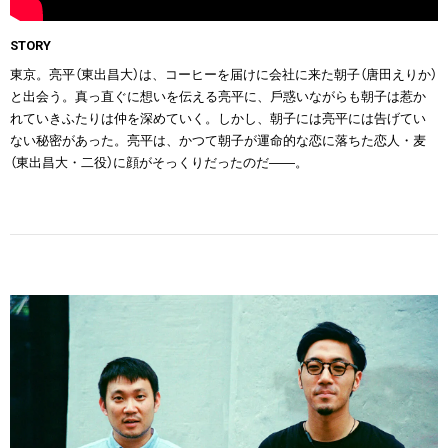
STORY
東京。亮平（東出昌大）は、コーヒーを届けに会社に来た朝⼦（唐田えりか）
と出会う。真っ直ぐに想いを伝える亮平に、⼾惑いながらも朝⼦は惹か
れていきふたりは仲を深めていく。しかし、朝⼦には亮平には告げてい
ない秘密があった。亮平は、かつて朝⼦が運命的な恋に落ちた恋⼈・⻨
（東出昌大・二役）に顔がそっくりだったのだ――。