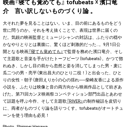
映画『寝ても覚めても』 tofubeats ☓ 濱口竜
#LIFESTYLE
#SNEAKER
#OUTDOOR
介 言い訳しないものづくり論 。
#SPORTS
#HANDSOME HANDBOOK
大それた夢を見ることはない。いま、目の前にあるものをどう
世に問うのか。それを考え抜くことで、表現は世界に届くの
だ。気鋭の映画監督とミュージシャンの対話は、ふたりの穏や
かなやりとりとは裏腹に、驚くほど刺激的だった…。9月1日公
開となる映画
『寝ても覚めても』
で監督を務めた濱口竜介、そし
て主題歌と音楽を手がけたトーフビーツ（tofubeats）。かつて惚
れぬき、しかし目の前から忽然と姿を消してしまった男・麦に
瓜二つの男・亮平（東出昌大のひとり二役！）と出会った、ひと
りの女性・朝子（唐田えりか）の心の揺れ──柴崎友香による原作
小説を、ふたりは映像と音の両方向から映画作品として紡ぎあ
げた。第71回カンヌ映画祭コンペティション部門出品とあわせ
て話題を呼ぶ今作、そして主題歌
『RIVER』
の制作秘話を皮切り
に、両者がものづくり論を語りつくす。tofubeatsがオートチュ
ーンを使う理由も必見！
Photo_Shimpei Hanawa