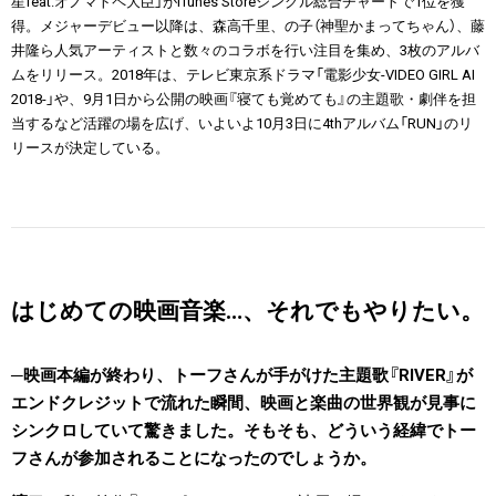
星feat.オノマトペ大臣」がiTunes Storeシングル総合チャートで1位を獲
得。メジャーデビュー以降は、森高千里、の子（神聖かまってちゃん）、藤
井隆ら人気アーティストと数々のコラボを行い注目を集め、3枚のアルバ
ムをリリース。2018年は、テレビ東京系ドラマ「電影少女-VIDEO GIRL AI
2018-」や、9月1日から公開の映画『寝ても覚めても』の主題歌・劇伴を担
当するなど活躍の場を広げ、いよいよ10月3日に4thアルバム「RUN」のリ
リースが決定している。
はじめての映画音楽…、それでもやりたい。
映画本編が終わり、トーフさんが手がけた主題歌『RIVER』が
エンドクレジットで流れた瞬間、映画と楽曲の世界観が見事に
シンクロしていて驚きました。そもそも、どういう経緯でトー
フさんが参加されることになったのでしょうか。