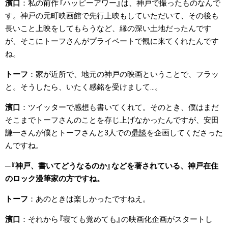
濱口
私の前作『ハッピーアワー』は、神戸で撮ったものなんで
す。神戸の元町映画館で先行上映もしていただいて、その後も
長いこと上映をしてもらうなど、縁の深い土地だったんです
が、そこにトーフさんがプライベートで観に来てくれたんです
ね。
トーフ
家が近所で、地元の神戸の映画ということで、フラッ
と。そうしたら、いたく感銘を受けまして…。
濱口
ツイッターで感想も書いてくれて。そのとき、僕はまだ
そこまでトーフさんのことを存じ上げなかったんですが、安田
謙一さんが僕とトーフさんと3人での
鼎談
を企画してくださった
んですね。
『神戸、書いてどうなるのか』などを著されている、神戸在住
のロック漫筆家の方ですね。
トーフ
あのときは楽しかったですねえ。
濱口
それから『寝ても覚めても』の映画化企画がスタートし